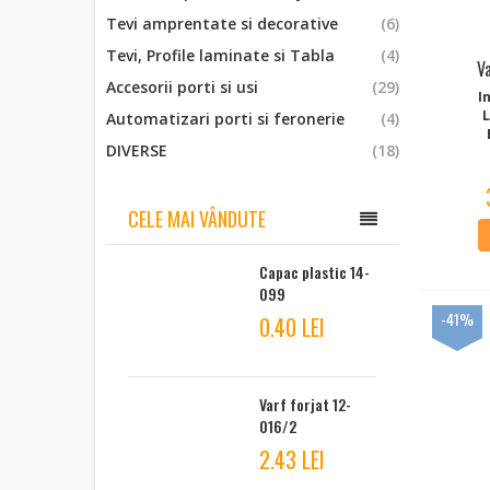
Tevi amprentate si decorative
(6)
Tevi, Profile laminate si Tabla
(4)
V
Accesorii porti si usi
(29)
I
Automatizari porti si feronerie
(4)
DIVERSE
(18)
CELE MAI VÂNDUTE
Capac plastic 14-
099
-41%
0.40 LEI
Varf forjat 12-
016/2
2.43 LEI