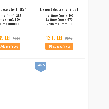
 decorativ 17‑057
Element decorativ 17‑091
time (mm):
235
Inaltime (mm):
100
ime (mm):
350
Latime (mm):
670
sime (mm):
1
Grosime (mm):
1
89 LEI
12.10 LEI
18.30
20.17
Adaugă în coș
Adaugă în coș
-46%