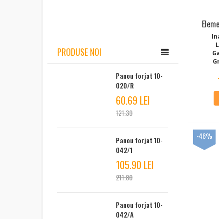
Eleme
In
PRODUSE NOI
G
G
Panou forjat 10-
020/R
60.69 LEI
121.39
-46%
Panou forjat 10-
042/1
105.90 LEI
211.80
Panou forjat 10-
042/A