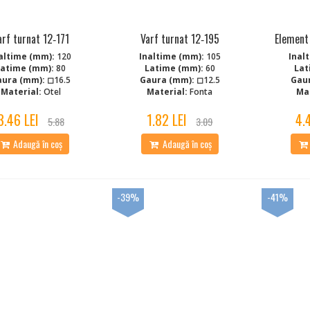
arf turnat 12‑171
Varf turnat 12‑195
Element
altime (mm):
120
Inaltime (mm):
105
Inal
Latime (mm):
80
Latime (mm):
60
Lat
aura (mm):
◻16.5
Gaura (mm):
◻12.5
Gau
Material:
Otel
Material:
Fonta
Mat
3.46 LEI
1.82 LEI
4.
5.88
3.09
Adaugă în coș
Adaugă în coș
-39%
-41%