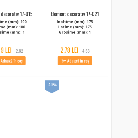
 decorativ 17‑015
Element decorativ 17‑021
time (mm):
100
Inaltime (mm):
175
ime (mm):
100
Latime (mm):
175
sime (mm):
1
Grosime (mm):
1
69 LEI
2.78 LEI
2.82
4.63
Adaugă în coș
Adaugă în coș
-40%