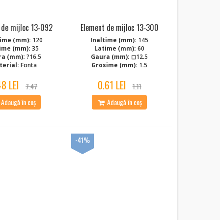
 de mijloc 13‑092
Element de mijloc 13‑300
time (mm):
120
Inaltime (mm):
145
ime (mm):
35
Latime (mm):
60
ra (mm):
?16.5
Gaura (mm):
◻12.5
erial:
Fonta
Grosime (mm):
1.5
48 LEI
0.61 LEI
7.47
1.11
Adaugă în coș
Adaugă în coș
-41%