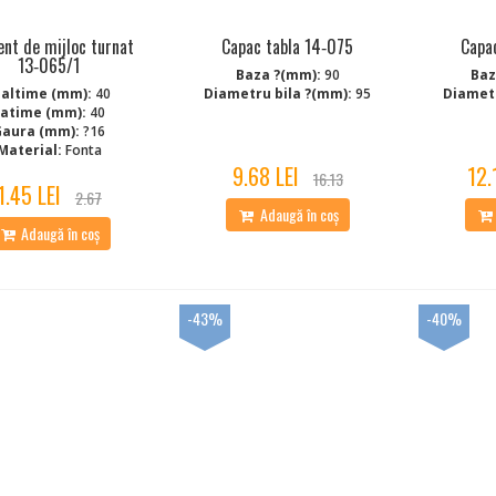
nt de mijloc turnat
Capac tabla 14‑075
Capa
13‑065/1
Baza ?(mm):
90
Baz
naltime (mm):
40
Diametru bila ?(mm):
95
Diametr
Latime (mm):
40
Gaura (mm):
?16
Material:
Fonta
9.68 LEI
12.
16.13
1.45 LEI
2.67
Adaugă în coș
Adaugă în coș
-43%
-40%