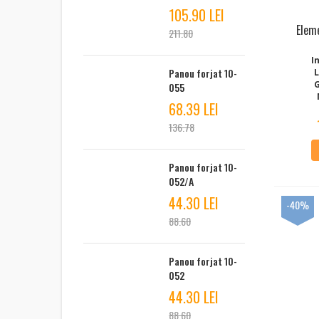
105.90 LEI
Eleme
211.80
I
Panou forjat 10-
055
68.39 LEI
136.78
Panou forjat 10-
052/A
44.30 LEI
-40%
88.60
Panou forjat 10-
052
44.30 LEI
88.60