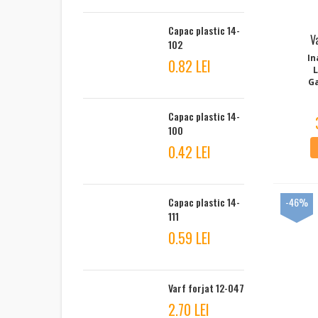
Capac plastic 14-
V
102
In
0.82 LEI
G
Capac plastic 14-
100
0.42 LEI
Capac plastic 14-
-46%
111
0.59 LEI
Varf forjat 12-047
2.70 LEI