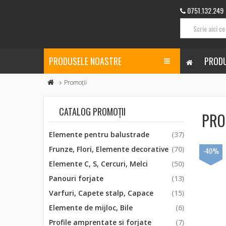
0751.132.249
PRODUSELE NOASTRE
PRODU
Promoții
CATALOG PROMOȚII
PRO
Elemente pentru balustrade
(37)
Frunze, Flori, Elemente decorative
(70)
-40%
Elemente C, S, Cercuri, Melci
(50)
Panouri forjate
(13)
Varfuri, Capete stalp, Capace
(15)
Elemente de mijloc, Bile
(6)
Profile amprentate si forjate
(7)