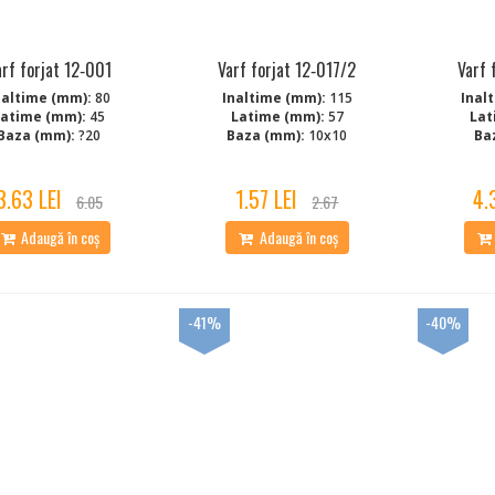
arf forjat 12‑001
Varf forjat 12‑017/2
Varf 
naltime (mm):
80
Inaltime (mm):
115
Inal
Latime (mm):
45
Latime (mm):
57
Lat
Baza (mm):
?20
Baza (mm):
10x10
Ba
3.63 LEI
1.57 LEI
4.
6.05
2.67
Adaugă în coș
Adaugă în coș
-41%
-40%