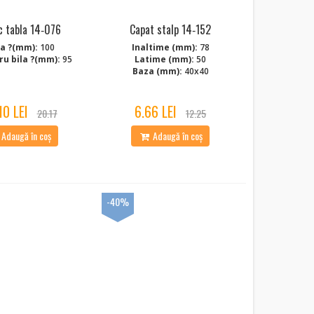
c tabla 14‑076
Capat stalp 14‑152
a ?(mm):
100
Inaltime (mm):
78
u bila ?(mm):
95
Latime (mm):
50
Baza (mm):
40x40
10 LEI
6.66 LEI
20.17
12.25
Adaugă în coș
Adaugă în coș
-40%