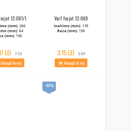
forjat 12‑061/1
Varf forjat 12‑069
time (mm):
200
Inaltime (mm):
170
ime (mm):
64
Baza (mm):
?30
za (mm):
?30
37 LEI
3.15 LEI
7.33
5.24
Adaugă în coș
Adaugă în coș
-45%