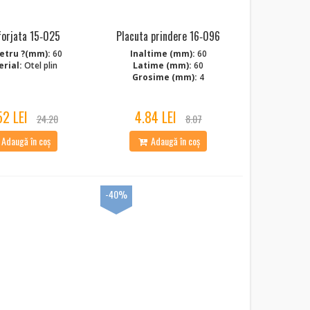
forjata 15‑025
Placuta prindere 16‑096
etru ?(mm):
60
Inaltime (mm):
60
rial:
Otel plin
Latime (mm):
60
Grosime (mm):
4
52 LEI
4.84 LEI
24.20
8.07
Adaugă în coș
Adaugă în coș
-40%