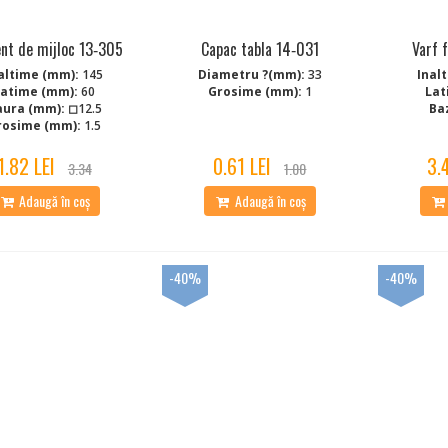
nt de mijloc 13‑305
Capac tabla 14‑031
Varf 
altime (mm):
145
Diametru ?(mm):
33
Inal
Latime (mm):
60
Grosime (mm):
1
Lat
aura (mm):
◻12.5
Ba
rosime (mm):
1.5
1.82 LEI
0.61 LEI
3.
3.34
1.00
Adaugă în coș
Adaugă în coș
-40%
-40%