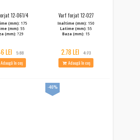
forjat 12‑061/4
Varf forjat 12‑027
time (mm):
175
Inaltime (mm):
150
ime (mm):
55
Latime (mm):
55
za (mm):
?29
Baza (mm):
15
46 LEI
2.78 LEI
5.88
4.73
Adaugă în coș
Adaugă în coș
-46%