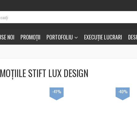
SE NOI
PROMOȚII
PORTOFOLIU
EXECUȚIE LUCRARI
DES
MOȚIILE STIFT LUX DESIGN
-41%
-40%