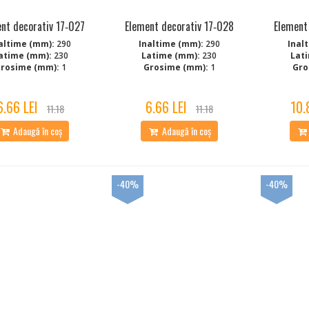
nt decorativ 17‑027
Element decorativ 17‑028
Element
altime (mm):
290
Inaltime (mm):
290
Inal
atime (mm):
230
Latime (mm):
230
Lat
rosime (mm):
1
Grosime (mm):
1
Gro
6.66 LEI
6.66 LEI
10.
11.18
11.18
Adaugă în coș
Adaugă în coș
-40%
-40%