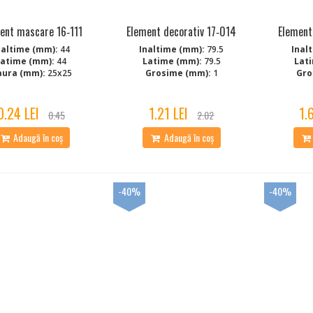
ent mascare 16‑111
Element decorativ 17‑014
Element
naltime (mm):
44
Inaltime (mm):
79.5
Inal
Latime (mm):
44
Latime (mm):
79.5
Lat
aura (mm):
25x25
Grosime (mm):
1
Gro
0.24 LEI
1.21 LEI
1.
0.45
2.02
Adaugă în coș
Adaugă în coș
-40%
-40%