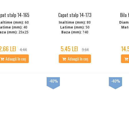
pat stalp 14‑165
Capat stalp 14‑173
Bila 
naltime (mm):
60
Inaltime (mm):
80
Diam
Latime (mm):
40
Latime (mm):
50
Mate
aza (mm):
25x25
Baza (mm):
?40
2.66 LEI
5.45 LEI
14.
4.44
9.64
Adaugă în coș
Adaugă în coș
-40%
-40%