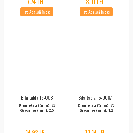
7.74 LEI
8.01 LEI
Adaugă în coș
Adaugă în coș
Bila tabla 15‑008
Bila tabla 15‑008/1
Diametru ?(mm):
73
Diametru ?(mm):
70
Grosime (mm):
2.5
Grosime (mm):
1.2
14.93 LEI
10.14 LEI