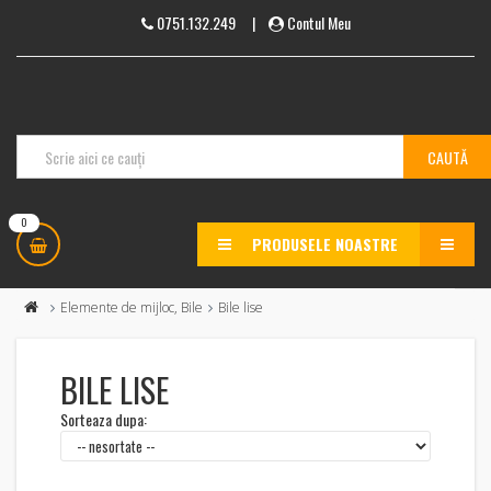
0751.132.249
|
Contul Meu
0
PRODUSELE NOASTRE
MENU
Elemente de mijloc, Bile
Bile lise
BILE LISE
Sorteaza dupa: