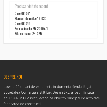
Produse vizitate recent
Cerc 08-081
Element de mijloc 13-030
Cerc 08-016
Rola culisanta 25-2060Y/1
Sild cu maner 24-325
DESPRE NOI
...peste 20 de ani de experienta in domeniul fierului forjat
Societatea Comerciala Stift Lux Design SRL. a fost infiintata in
anul 1997 in Bucuresti, avand ca obiectiv principal de activitate
fabricarea de constructii...