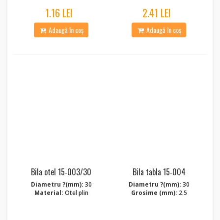
1.16 LEI
2.41 LEI
Adaugă în coș
Adaugă în coș
Bila otel 15‑003/30
Bila tabla 15‑004
Diametru ?(mm):
30
Diametru ?(mm):
30
Material:
Otel plin
Grosime (mm):
2.5