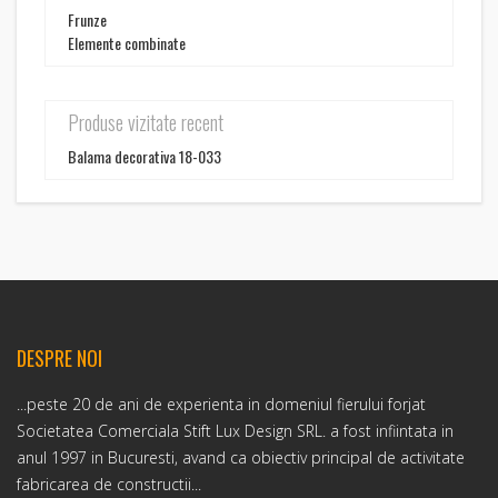
Frunze
Elemente combinate
Produse vizitate recent
Balama decorativa 18-033
DESPRE NOI
...peste 20 de ani de experienta in domeniul fierului forjat
Societatea Comerciala Stift Lux Design SRL. a fost infiintata in
anul 1997 in Bucuresti, avand ca obiectiv principal de activitate
fabricarea de constructii...