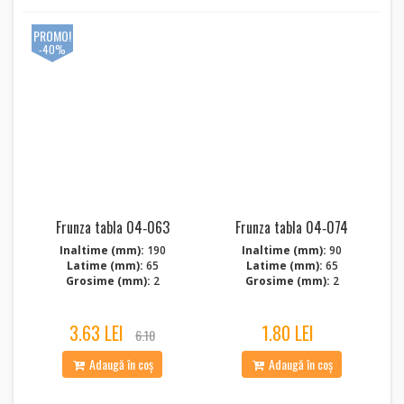
PROMO!
-40%
Frunza tabla 04‑063
Frunza tabla 04‑074
Inaltime (mm):
190
Inaltime (mm):
90
Latime (mm):
65
Latime (mm):
65
Grosime (mm):
2
Grosime (mm):
2
3.63 LEI
1.80 LEI
6.10
Adaugă în coș
Adaugă în coș