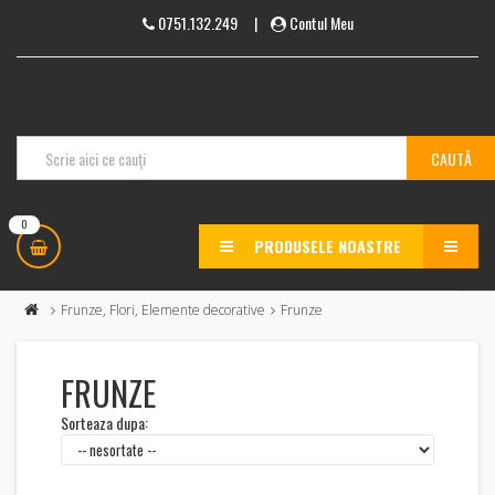
0751.132.249
|
Contul Meu
0
PRODUSELE NOASTRE
MENU
Frunze, Flori, Elemente decorative
Frunze
FRUNZE
Sorteaza dupa: