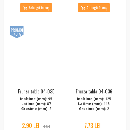
Adaugă în coș
Adaugă în coș
PROMO!
-40%
Frunza tabla 04‑035
Frunza tabla 04‑036
Inaltime (mm):
95
Inaltime (mm):
125
Latime (mm):
87
Latime (mm):
118
Grosime (mm):
2
Grosime (mm):
2
2.90 LEI
7.73 LEI
4.84