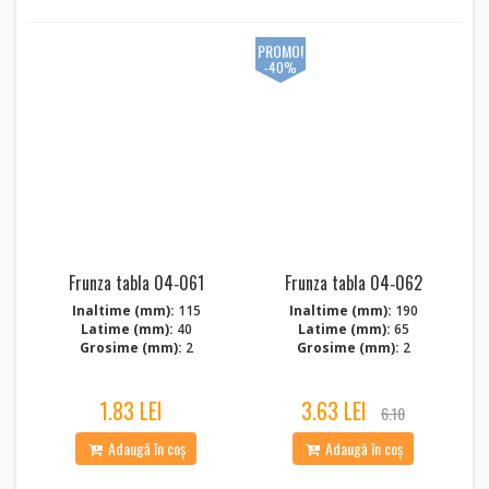
PROMO!
-40%
Frunza tabla 04‑061
Frunza tabla 04‑062
Inaltime (mm):
115
Inaltime (mm):
190
Latime (mm):
40
Latime (mm):
65
Grosime (mm):
2
Grosime (mm):
2
1.83 LEI
3.63 LEI
6.10
Adaugă în coș
Adaugă în coș