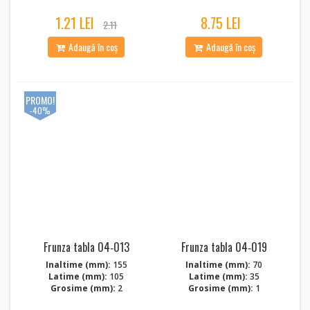
1.21 LEI
8.75 LEI
2.11
Adaugă în coș
Adaugă în coș
PROMO!
-40%
Frunza tabla 04‑013
Frunza tabla 04‑019
Inaltime (mm):
155
Inaltime (mm):
70
Latime (mm):
105
Latime (mm):
35
Grosime (mm):
2
Grosime (mm):
1