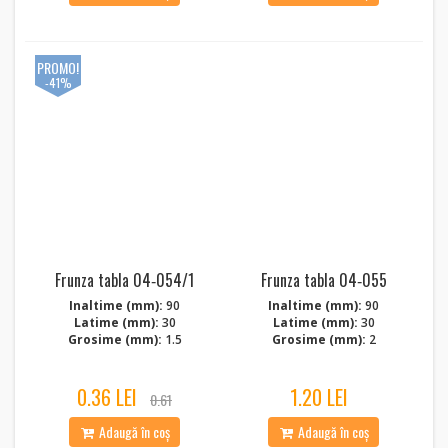
PROMO!
-41%
Frunza tabla 04‑054/1
Frunza tabla 04‑055
Inaltime (mm):
90
Inaltime (mm):
90
Latime (mm):
30
Latime (mm):
30
Grosime (mm):
1.5
Grosime (mm):
2
0.36 LEI
1.20 LEI
0.61
Adaugă în coș
Adaugă în coș