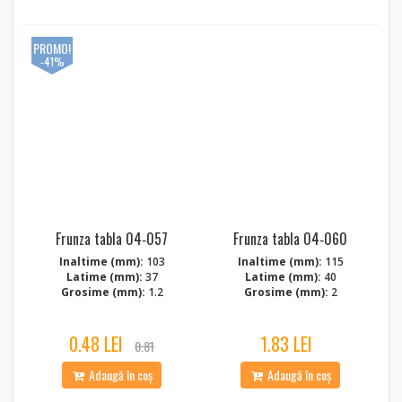
PROMO!
-41%
Frunza tabla 04‑057
Frunza tabla 04‑060
Inaltime (mm):
103
Inaltime (mm):
115
Latime (mm):
37
Latime (mm):
40
Grosime (mm):
1.2
Grosime (mm):
2
0.48 LEI
1.83 LEI
0.81
Adaugă în coș
Adaugă în coș