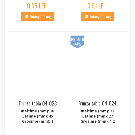
0.65 LEI
0.91 LEI
Adaugă în coș
Adaugă în coș
PROMO!
-41%
Frunza tabla 04‑023
Frunza tabla 04‑024
Inaltime (mm):
70
Inaltime (mm):
73
Latime (mm):
45
Latime (mm):
27
Grosime (mm):
1
Grosime (mm):
1.2