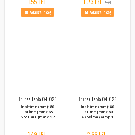
1.55 LEI
0.73 LEI
1.21
Adaugă în coș
Adaugă în coș
Frunza tabla 04‑028
Frunza tabla 04‑029
Inaltime (mm):
80
Inaltime (mm):
80
Latime (mm):
65
Latime (mm):
80
Grosime (mm):
1.2
Grosime (mm):
1
1.49 LEI
2.55 LEI