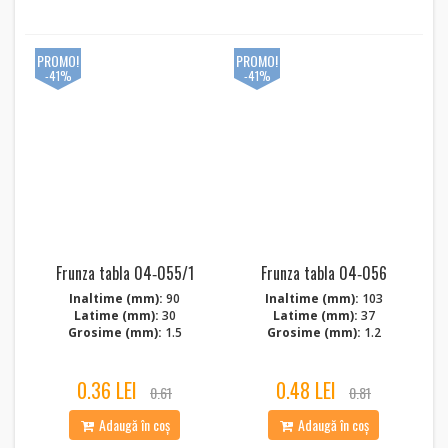
PROMO!
PROMO!
-41%
-41%
Frunza tabla 04‑055/1
Frunza tabla 04‑056
Inaltime (mm):
90
Inaltime (mm):
103
Latime (mm):
30
Latime (mm):
37
Grosime (mm):
1.5
Grosime (mm):
1.2
0.36 LEI
0.48 LEI
0.61
0.81
Adaugă în coș
Adaugă în coș