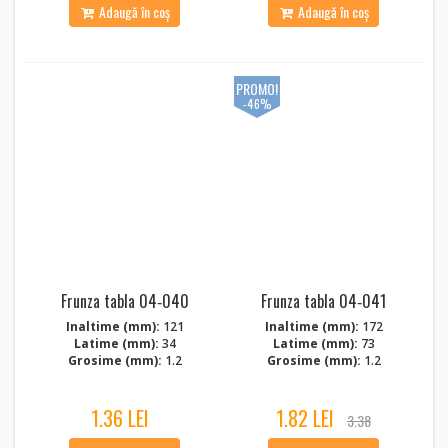
Adaugă în coș
Adaugă în coș
PROMO!
-46%
Frunza tabla 04‑040
Frunza tabla 04‑041
Inaltime (mm):
121
Inaltime (mm):
172
Latime (mm):
34
Latime (mm):
73
Grosime (mm):
1.2
Grosime (mm):
1.2
1.36 LEI
1.82 LEI
3.38