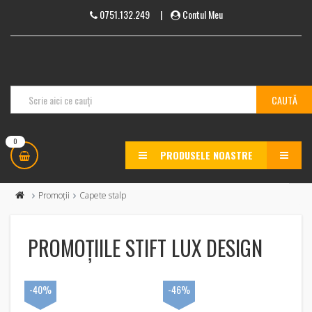
0751.132.249
|
Contul Meu
0
PRODUSELE NOASTRE
MENU
Promoții
Capete stalp
PROMOȚIILE STIFT LUX DESIGN
-40%
-46%