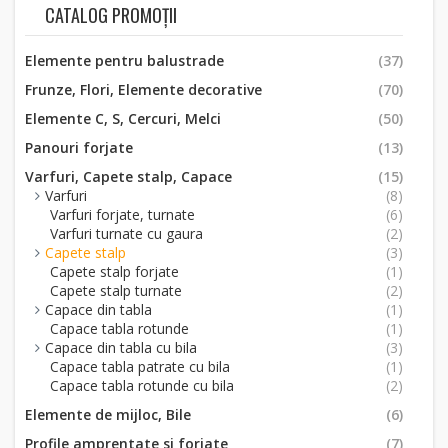
CATALOG PROMOȚII
Elemente pentru balustrade
(37)
Frunze, Flori, Elemente decorative
(70)
Elemente C, S, Cercuri, Melci
(50)
Panouri forjate
(13)
Varfuri, Capete stalp, Capace
(15)
Varfuri
(8)
Varfuri forjate, turnate
(6)
Varfuri turnate cu gaura
(2)
Capete stalp
(3)
Capete stalp forjate
(1)
Capete stalp turnate
(2)
Capace din tabla
(1)
Capace tabla rotunde
(1)
Capace din tabla cu bila
(3)
Capace tabla patrate cu bila
(1)
Capace tabla rotunde cu bila
(2)
Elemente de mijloc, Bile
(6)
Profile amprentate si forjate
(7)