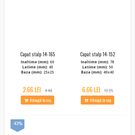
Capat stalp 14‑165
Capat stalp 14‑152
Inaltime (mm):
60
Inaltime (mm):
78
Latime (mm):
40
Latime (mm):
50
Baza (mm):
25x25
Baza (mm):
40x40
2.66 LEI
6.66 LEI
4.44
12.25
Adaugă în coș
Adaugă în coș
-43%