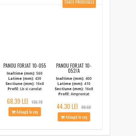
TOATE PRODUSELE
NOI
PANOU FORJAT 10-055
PANOU FORJAT 10-
052/A
Inaltime (mm):
560
Latime (mm):
430
Inaltime (mm):
400
Sectiune (mm):
16x8
Latime (mm):
410
Profil:
LIs si canelat
Sectiune (mm):
16x8
Profil:
Amprentat
68.39 LEI
136.78
44.30 LEI
88.60
Adaugă în coș
Adaugă în coș