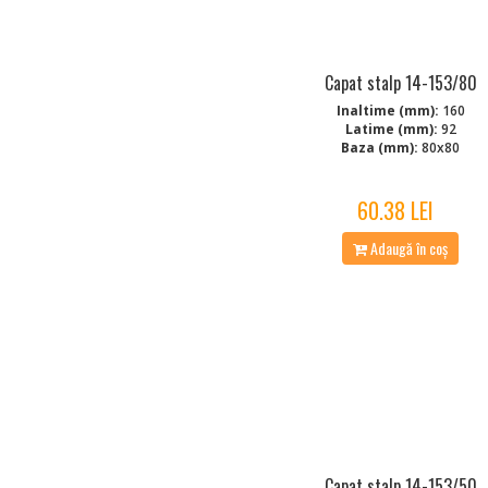
Capat stalp 14-153/80
Inaltime (mm):
160
Latime (mm):
92
Baza (mm):
80x80
60.38 LEI
Adaugă în coș
Capat stalp 14-153/50