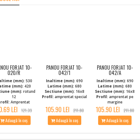
ANOU FORJAT 10-
PANOU FORJAT 10-
PANOU FORJAT 10-
020/R
042/1
042/A
altime (mm):
530
Inaltime (mm):
690
Inaltime (mm):
690
atime (mm):
420
Latime (mm):
680
Latime (mm):
680
tiune (mm):
rotund
Sectiune (mm):
16x8
Sectiune (mm):
16x8
12
Profil:
amprentat special
Profil:
amprentat pe
rofil:
Amprentat
margine
0.69 LEI
105.90 LEI
105.90 LEI
121.39
211.80
211.80
Adaugă în coș
Adaugă în coș
Adaugă în coș