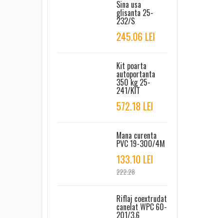
Sina usa
glisanta 25-
232/S
245.06 LEI
Kit poarta
autoportanta
350 kg 25-
241/KIT
572.18 LEI
Mana curenta
PVC 19-300/4M
133.10 LEI
222.28
Riflaj coextrudat
canelat WPC 60-
201/3.6