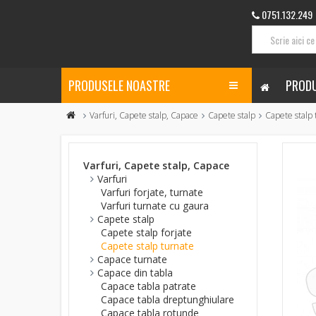
0751.132.249
PRODUSELE NOASTRE
PRODU
Varfuri, Capete stalp, Capace
Capete stalp
Capete stalp 
Varfuri, Capete stalp, Capace
Varfuri
Varfuri forjate, turnate
Varfuri turnate cu gaura
Capete stalp
Capete stalp forjate
Capete stalp turnate
Capace turnate
Capace din tabla
Capace tabla patrate
Capace tabla dreptunghiulare
Capace tabla rotunde