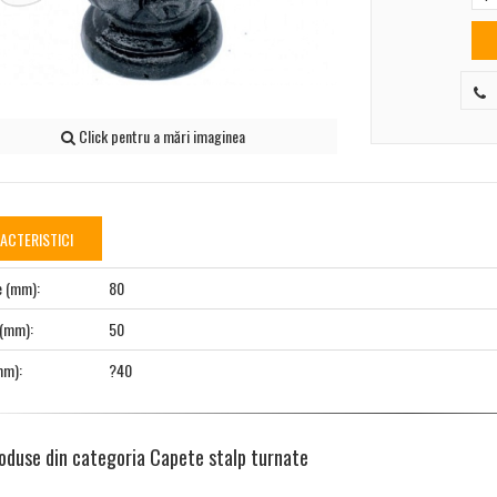
Click pentru a mări imaginea
ACTERISTICI
e (mm):
80
 (mm):
50
mm):
?40
roduse din categoria Capete stalp turnate