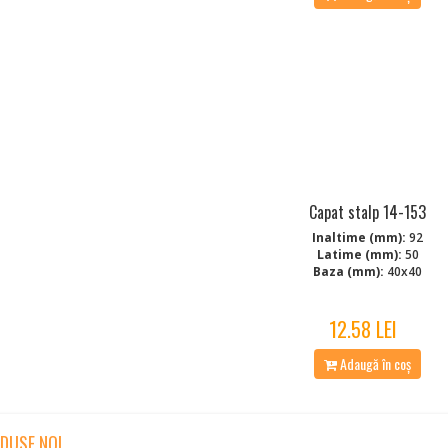
Capat stalp 14-153
Inaltime (mm):
92
Latime (mm):
50
Baza (mm):
40x40
12.58 LEI
Adaugă în coș
DUSE NOI