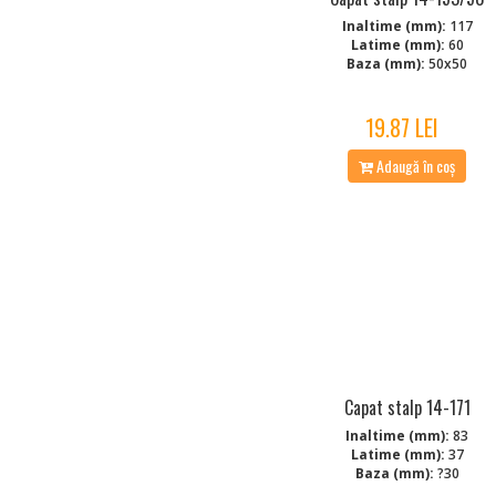
Inaltime (mm):
117
Latime (mm):
60
Baza (mm):
50x50
19.87 LEI
Adaugă în coș
Capat stalp 14-171
Inaltime (mm):
83
Latime (mm):
37
Baza (mm):
?30