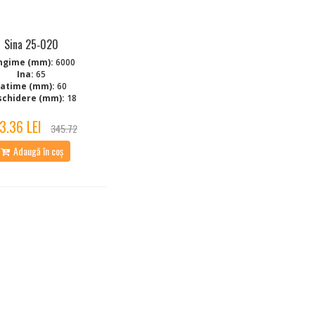
Sina 25‑020
ngime (mm):
6000
Ina:
65
Latime (mm):
60
schidere (mm):
18
3.36 LEI
345.72
Adaugă în coș