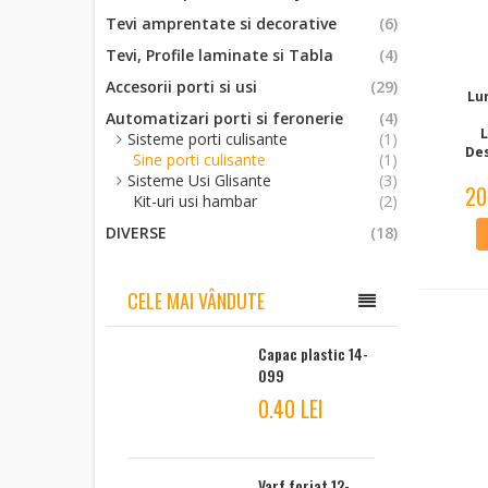
Tevi amprentate si decorative
(6)
Tevi, Profile laminate si Tabla
(4)
Accesorii porti si usi
(29)
Lu
Automatizari porti si feronerie
(4)
Sisteme porti culisante
(1)
De
Sine porti culisante
(1)
Sisteme Usi Glisante
(3)
20
Kit-uri usi hambar
(2)
DIVERSE
(18)
CELE MAI VÂNDUTE
Capac plastic 14-
099
0.40 LEI
Varf forjat 12-