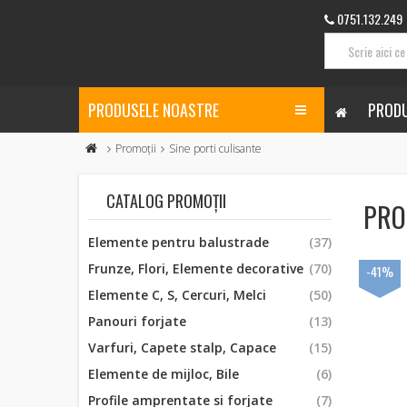
0751.132.249
PRODUSELE NOASTRE
PRODU
Promoții
Sine porti culisante
CATALOG PROMOȚII
PRO
Elemente pentru balustrade
(37)
Frunze, Flori, Elemente decorative
(70)
-41%
Elemente C, S, Cercuri, Melci
(50)
Panouri forjate
(13)
Varfuri, Capete stalp, Capace
(15)
Elemente de mijloc, Bile
(6)
Profile amprentate si forjate
(7)