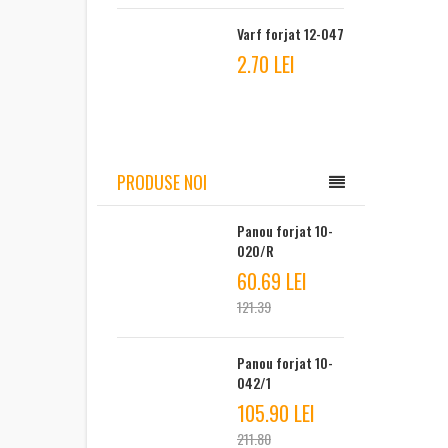
Varf forjat 12-047
2.70 LEI
PRODUSE NOI
Panou forjat 10-
020/R
60.69 LEI
121.39
Panou forjat 10-
042/1
105.90 LEI
211.80