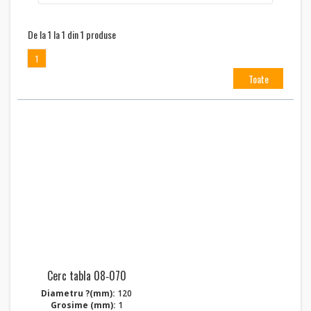
De la 1 la 1 din 1 produse
1
Toate
Cerc tabla 08‑070
Diametru ?(mm):
120
Grosime (mm):
1