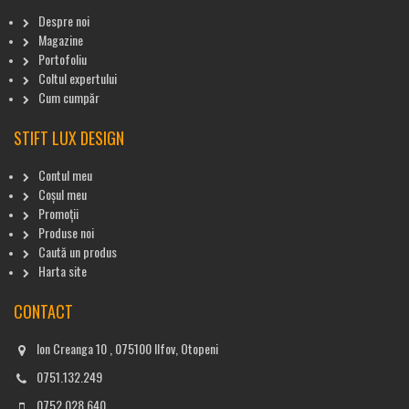
Despre noi
Magazine
Portofoliu
Coltul expertului
Cum cumpăr
STIFT LUX DESIGN
Contul meu
Coșul meu
Promoții
Produse noi
Caută un produs
Harta site
CONTACT
Ion Creanga 10 , 075100 Ilfov, Otopeni
0751.132.249
0752.028.640