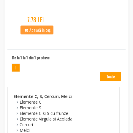
7.78 LEI
Adaugă în coș
De la 1 la 1 din 1 produse
1
Toate
Elemente C, S, Cercuri, Melci
Elemente C
Elemente S
Elemente C si S cu frunze
Elemente Virgula si Acolada
Cercuri
Melci