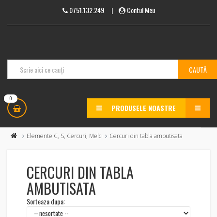
0751.132.249
|
Contul Meu
0
PRODUSELE NOASTRE
MENU
Elemente C, S, Cercuri, Melci
Cercuri din tabla ambutisata
CERCURI DIN TABLA
AMBUTISATA
Sorteaza dupa: