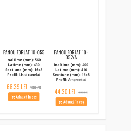
NOI
PANOU FORJAT 10-055
PANOU FORJAT 10-
052/A
Inaltime (mm):
560
Latime (mm):
430
Inaltime (mm):
400
Sectiune (mm):
16x8
Latime (mm):
410
Profil:
LIs si canelat
Sectiune (mm):
16x8
Profil:
Amprentat
68.39 LEI
136.78
44.30 LEI
88.60
Adaugă în coș
Adaugă în coș