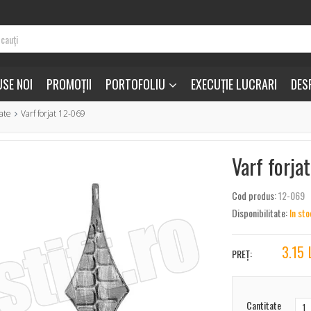
SE NOI
PROMOȚII
PORTOFOLIU
EXECUȚIE LUCRARI
DES
nate
Varf forjat 12-069
Varf forja
Cod produs:
12-069
Disponibilitate:
In sto
3.15
PREȚ:
Cantitate