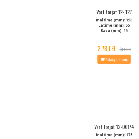
Varf forjat 12-027
Inaltime (mm):
150
Latime (mm):
55
Baza (mm):
15
2.78 LEI
$17.96
Adaugă în coș
Varf forjat 12-061/4
Inaltime (mm):
175