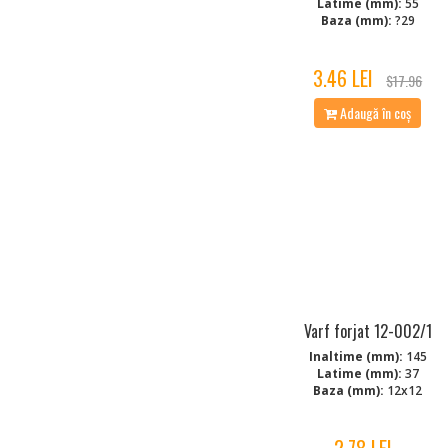
Latime (mm):
55
Baza (mm):
?29
3.46 LEI
$17.96
Adaugă în coș
Varf forjat 12-002/1
Inaltime (mm):
145
Latime (mm):
37
Baza (mm):
12x12
2.78 LEI