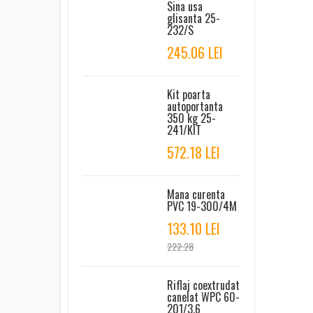
Sina usa
glisanta 25-
232/S
245.06 LEI
Kit poarta
autoportanta
350 kg 25-
241/KIT
572.18 LEI
Mana curenta
PVC 19-300/4M
133.10 LEI
222.28
Riflaj coextrudat
canelat WPC 60-
201/3.6