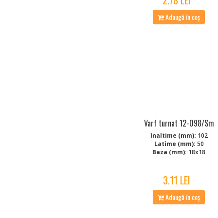
Adaugă în coș
Varf turnat 12-098/Sm
Inaltime (mm):
102
Latime (mm):
50
Baza (mm):
18x18
3.11 LEI
Adaugă în coș