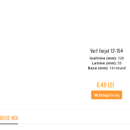
Varf forjat 12-154
Inaltime (mm):
120
Latime (mm):
55
Baza (mm):
14 rotund
6.49 LEI
Adaugă în coș
DUSE NOI