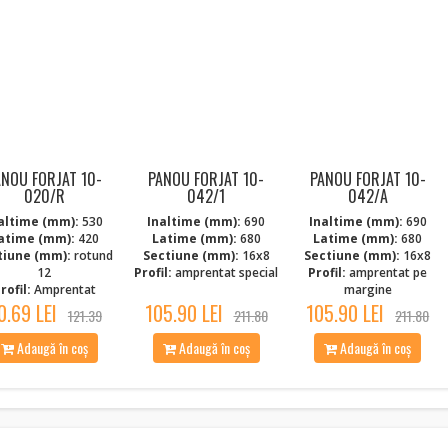
ANOU FORJAT 10-
PANOU FORJAT 10-
PANOU FORJAT 10-
020/R
042/1
042/A
altime (mm):
530
Inaltime (mm):
690
Inaltime (mm):
690
atime (mm):
420
Latime (mm):
680
Latime (mm):
680
tiune (mm):
rotund
Sectiune (mm):
16x8
Sectiune (mm):
16x8
12
Profil:
amprentat special
Profil:
amprentat pe
rofil:
Amprentat
margine
0.69 LEI
105.90 LEI
105.90 LEI
121.39
211.80
211.80
Adaugă în coș
Adaugă în coș
Adaugă în coș