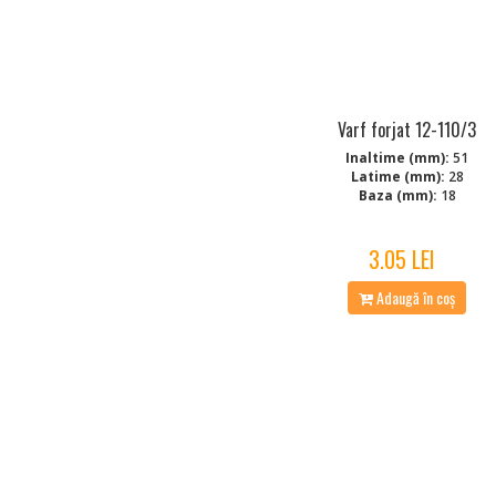
Varf forjat 12-110/3
Inaltime (mm):
51
Latime (mm):
28
Baza (mm):
18
3.05 LEI
Adaugă în coș