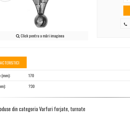
Click pentru a mări imaginea
ACTERISTICI
e (mm):
170
mm):
?30
oduse din categoria Varfuri forjate, turnate