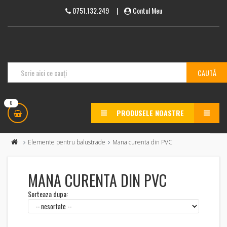
0751.132.249
|
Contul Meu
0
PRODUSELE NOASTRE
MENU
Elemente pentru balustrade
Mana curenta din PVC
MANA CURENTA DIN PVC
Sorteaza dupa: