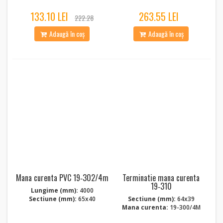
133.10 LEI
263.55 LEI
222.28
Adaugă în coș
Adaugă în coș
Mana curenta PVC 19‑302/4m
Terminatie mana curenta
19‑310
Lungime (mm):
4000
Sectiune (mm):
65x40
Sectiune (mm):
64x39
Mana curenta:
19-300/4M