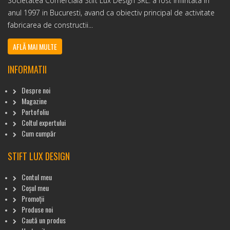
Societatea Comerciala Stift Lux Design SRL. a fost infiintata in
anul 1997 in Bucuresti, avand ca obiectiv principal de activitate
fabricarea de constructii...
AFLĂ MAI MULTE
INFORMATII
Despre noi
Magazine
Portofoliu
Coltul expertului
Cum cumpăr
STIFT LUX DESIGN
Contul meu
Coșul meu
Promoții
Produse noi
Caută un produs