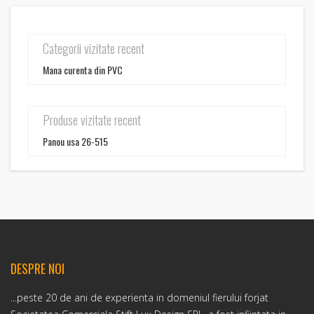
Categorii vizitate recent
Mana curenta din PVC
Produse vizitate recent
Panou usa 26-515
DESPRE NOI
...peste 20 de ani de experienta in domeniul fierului forjat