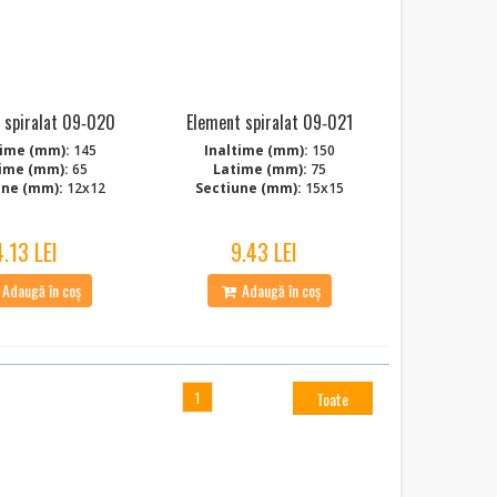
 spiralat 09‑020
Element spiralat 09‑021
time (mm):
145
Inaltime (mm):
150
ime (mm):
65
Latime (mm):
75
une (mm):
12x12
Sectiune (mm):
15x15
4.13 LEI
9.43 LEI
Adaugă în coș
Adaugă în coș
Toate
1