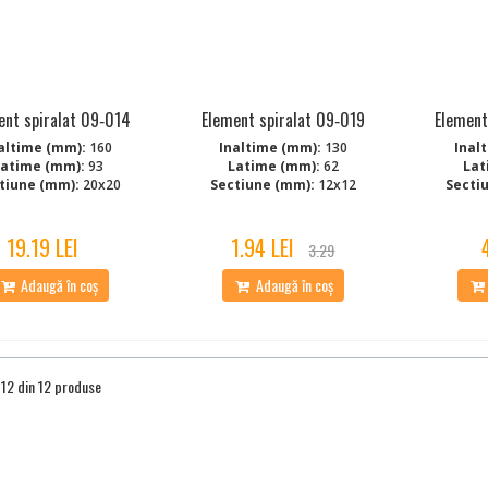
ent spiralat 09‑014
Element spiralat 09‑019
Element
altime (mm):
160
Inaltime (mm):
130
Inal
Latime (mm):
93
Latime (mm):
62
Lat
tiune (mm):
20x20
Sectiune (mm):
12x12
Secti
19.19 LEI
1.94 LEI
3.29
Adaugă în coș
Adaugă în coș
a 12 din 12 produse