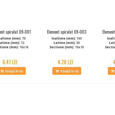
ent spiralat 09‑001
Element spiralat 09‑003
Element
naltime (mm):
70
Inaltime (mm):
160
Inal
Latime (mm):
72
Latime (mm):
30
Lat
tiune (mm):
16x16
Sectiune (mm):
10x10
Secti
6.41 LEI
4.28 LEI
Adaugă în coș
Adaugă în coș