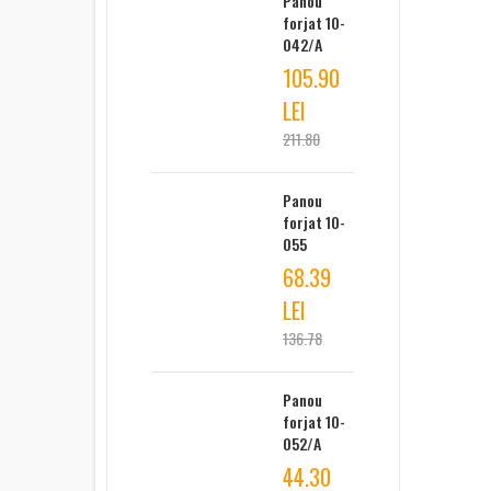
Panou
forjat 10-
042/A
105.90
LEI
211.80
Panou
forjat 10-
055
68.39
LEI
136.78
Panou
forjat 10-
052/A
44.30