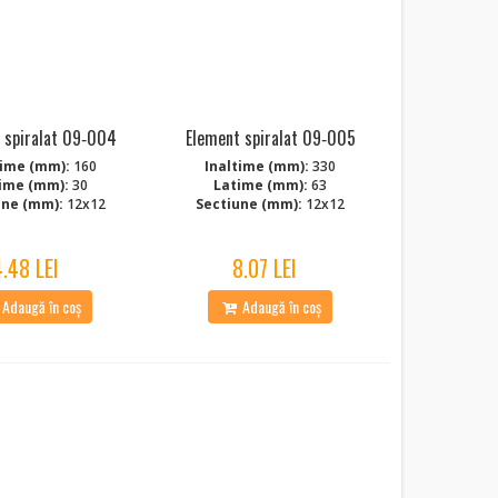
 spiralat 09‑004
Element spiralat 09‑005
time (mm):
160
Inaltime (mm):
330
ime (mm):
30
Latime (mm):
63
une (mm):
12x12
Sectiune (mm):
12x12
4.48 LEI
8.07 LEI
Adaugă în coș
Adaugă în coș