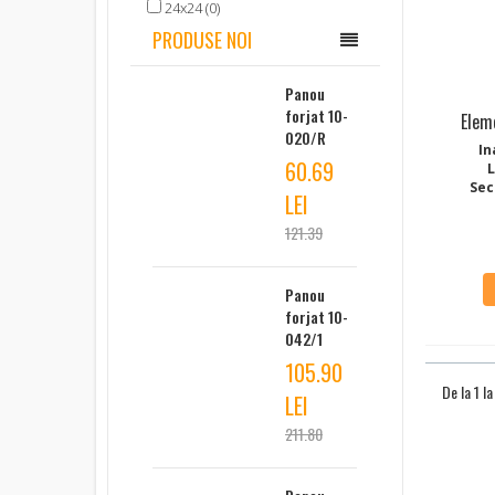
24x24 (0)
PRODUSE NOI
Panou
forjat 10-
Elem
020/R
In
60.69
Sec
LEI
121.39
Panou
forjat 10-
042/1
105.90
De la 1 l
LEI
211.80