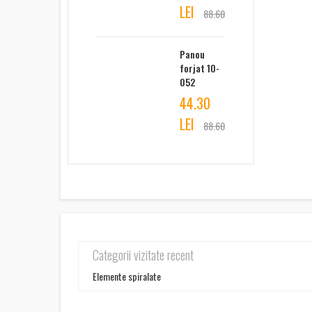
LEI
88.60
Panou
forjat 10-
052
44.30
LEI
88.60
Categorii vizitate recent
Elemente spiralate