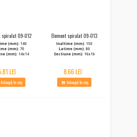
 spiralat 09‑012
Element spiralat 09‑013
time (mm):
140
Inaltime (mm):
150
ime (mm):
70
Latime (mm):
80
une (mm):
14x14
Sectiune (mm):
16x16
5.81 LEI
8.66 LEI
Adaugă în coș
Adaugă în coș