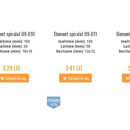
ent spiralat 09‑010
Element spiralat 09‑011
Element
altime (mm):
100
Inaltime (mm):
130
Inal
Latime (mm):
50
Latime (mm):
58
Lat
tiune (mm):
10x10
Sectiune (mm):
12x12
Secti
3.29 LEI
3.41 LEI
Adaugă în coș
Adaugă în coș
PROMO!
-41%