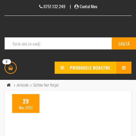
0751.132.249
|
Contul Meu
0
PRODUSELE NOASTRE
MENU
Articole
Schite fier forjat
29
Mar 2017