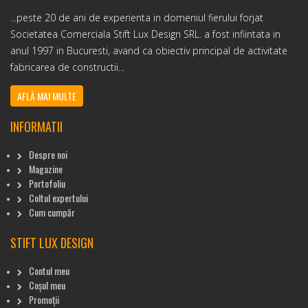
...peste 20 de ani de experienta in domeniul fierului forjat
Societatea Comerciala Stift Lux Design SRL. a fost infiintata in
anul 1997 in Bucuresti, avand ca obiectiv principal de activitate
fabricarea de constructii...
AFLĂ MAI MULTE
INFORMATII
Despre noi
Magazine
Portofoliu
Coltul expertului
Cum cumpăr
STIFT LUX DESIGN
Contul meu
Coșul meu
Promoții