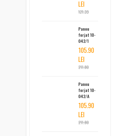
LEI
121.39
Panou
forjat 10-
042/1
105.90
LEI
211.80
Panou
forjat 10-
042/A
105.90
LEI
211.80