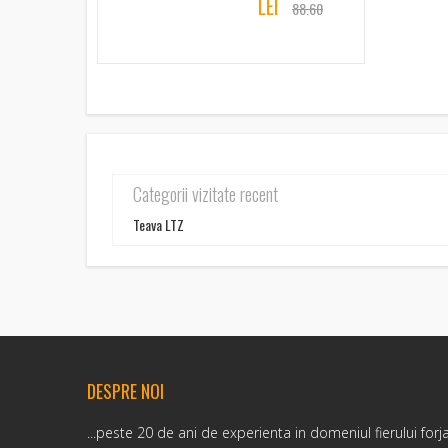
LEI
88.60
Categorii vizitate recent
Teava LTZ
DESPRE NOI
...peste 20 de ani de experienta in domeniul fierului forj