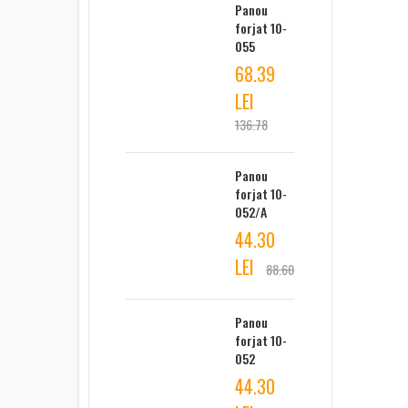
Panou
forjat 10-
055
68.39
LEI
136.78
Panou
forjat 10-
052/A
44.30
LEI
88.60
Panou
forjat 10-
052
44.30