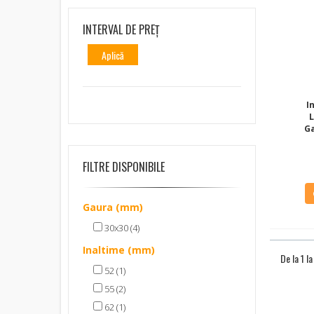
INTERVAL DE PREȚ
Aplică
I
G
FILTRE DISPONIBILE
Gaura (mm)
30x30 (4)
Inaltime (mm)
De la 1 l
52 (1)
55 (2)
62 (1)