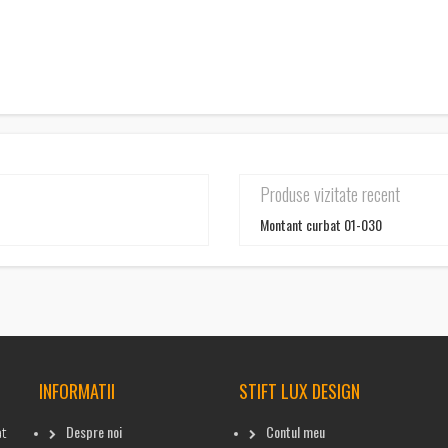
Produse vizitate recent
Montant curbat 01-030
INFORMATII
STIFT LUX DESIGN
Despre noi
Contul meu
at