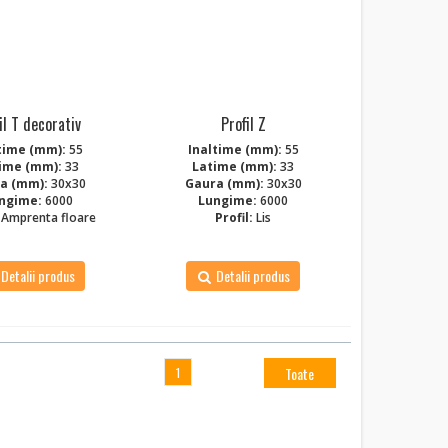
il T decorativ
Profil Z
time (mm):
55
Inaltime (mm):
55
ime (mm):
33
Latime (mm):
33
a (mm):
30x30
Gaura (mm):
30x30
ngime:
6000
Lungime:
6000
Amprenta floare
Profil:
Lis
Detalii produs
Detalii produs
Toate
1