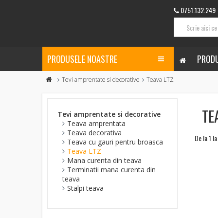
0751.132.249
PRODUSELE NOASTRE
PRODU
Tevi amprentate si decorative
Teava LTZ
TE
Tevi amprentate si decorative
Teava amprentata
Teava decorativa
De la 1 l
Teava cu gauri pentru broasca
Teava LTZ
Mana curenta din teava
Terminatii mana curenta din
teava
Stalpi teava