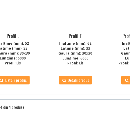
Profil L
Profil T
Prof
naltime (mm):
52
Inaltime (mm):
62
Inal
Latime (mm):
33
Latime (mm):
33
Lat
aura (mm):
30x30
Gaura (mm):
30x30
Gaur
Lungime:
6000
Lungime:
6000
Lu
Profil:
Lis
Profil:
Lis
Profil:
Detalii produs
Detalii produs
a 4 din 4 produse