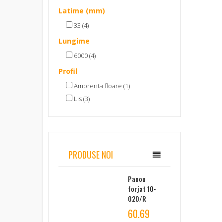
Latime (mm)
33 (4)
Lungime
6000 (4)
Profil
Amprenta floare (1)
Lis (3)
PRODUSE NOI
Panou
forjat 10-
020/R
60.69