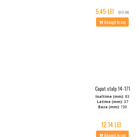
5.45 LEI
$17.96
Adaugă în coș
Capat stalp 14-171
Inaltime (mm):
83
Latime (mm):
37
Baza (mm):
?30
12.14 LEI
Adaugă în coș