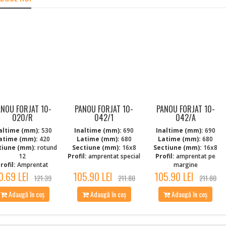
ANOU FORJAT 10-
PANOU FORJAT 10-
PANOU FORJAT 10-
020/R
042/1
042/A
altime (mm):
530
Inaltime (mm):
690
Inaltime (mm):
690
atime (mm):
420
Latime (mm):
680
Latime (mm):
680
tiune (mm):
rotund
Sectiune (mm):
16x8
Sectiune (mm):
16x8
12
Profil:
amprentat special
Profil:
amprentat pe
rofil:
Amprentat
margine
0.69 LEI
105.90 LEI
105.90 LEI
121.39
211.80
211.80
Adaugă în coș
Adaugă în coș
Adaugă în coș