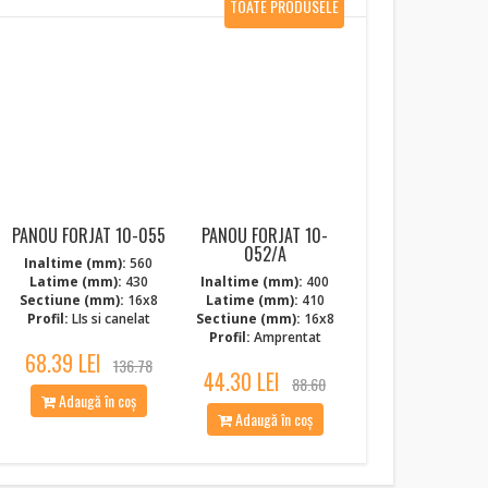
TOATE PRODUSELE
NOI
PANOU FORJAT 10-055
PANOU FORJAT 10-
052/A
Inaltime (mm):
560
Latime (mm):
430
Inaltime (mm):
400
Sectiune (mm):
16x8
Latime (mm):
410
Profil:
LIs si canelat
Sectiune (mm):
16x8
Profil:
Amprentat
68.39 LEI
136.78
44.30 LEI
88.60
Adaugă în coș
Adaugă în coș