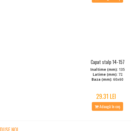
Capat stalp 14-157
Inaltime (mm):
135
Latime (mm):
72
Baza (mm):
60x60
29.31 LEI
Adaugă în coș
DUSE NOI