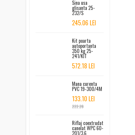
Sina usa
glisanta 25-
232/S
245.06 LEI
Kit poarta
autoportanta
350 kg 25-
241/KIT
572.18 LEI
Mana curenta
PVC 19-300/4M
133.10 LEI
222.28
Riflaj coextrudat
canelat WPC 60-
201/3.6