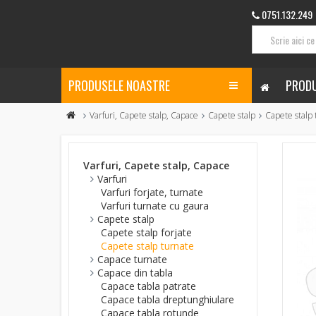
0751.132.249
PRODUSELE NOASTRE
PRODU
Varfuri, Capete stalp, Capace
Capete stalp
Capete stalp 
Varfuri, Capete stalp, Capace
Varfuri
Varfuri forjate, turnate
Varfuri turnate cu gaura
Capete stalp
Capete stalp forjate
Capete stalp turnate
Capace turnate
Capace din tabla
Capace tabla patrate
Capace tabla dreptunghiulare
Capace tabla rotunde