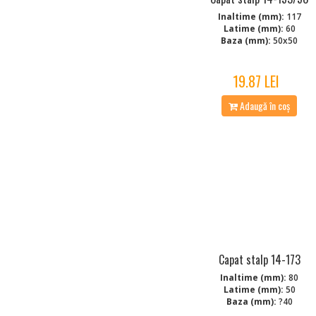
Inaltime (mm):
117
Latime (mm):
60
Baza (mm):
50x50
19.87 LEI
Adaugă în coș
Capat stalp 14-173
Inaltime (mm):
80
Latime (mm):
50
Baza (mm):
?40