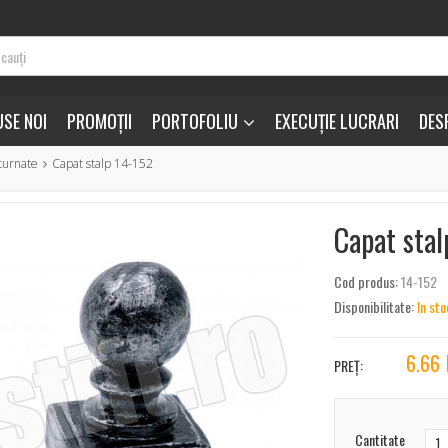
SE NOI
PROMOȚII
PORTOFOLIU
EXECUȚIE LUCRARI
DES
turnate
Capat stalp 14-152
Capat stal
Cod produs:
14-152
Disponibilitate:
In sto
6.66
PREȚ:
Cantitate