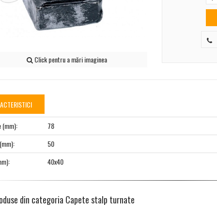
Click pentru a mări imaginea
ACTERISTICI
e (mm):
78
 (mm):
50
mm):
40x40
roduse din categoria Capete stalp turnate