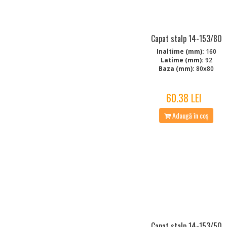
Capat stalp 14-153/80
Inaltime (mm):
160
Latime (mm):
92
Baza (mm):
80x80
60.38 LEI
Adaugă în coș
Capat stalp 14-153/50