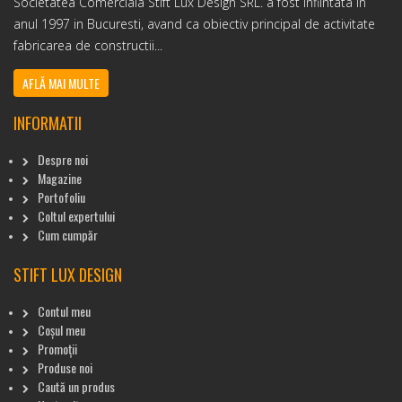
Societatea Comerciala Stift Lux Design SRL. a fost infiintata in
anul 1997 in Bucuresti, avand ca obiectiv principal de activitate
fabricarea de constructii...
AFLĂ MAI MULTE
INFORMATII
Despre noi
Magazine
Portofoliu
Coltul expertului
Cum cumpăr
STIFT LUX DESIGN
Contul meu
Coșul meu
Promoții
Produse noi
Caută un produs