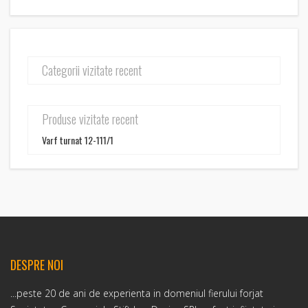
Categorii vizitate recent
Produse vizitate recent
Varf turnat 12-111/1
DESPRE NOI
...peste 20 de ani de experienta in domeniul fierului forjat