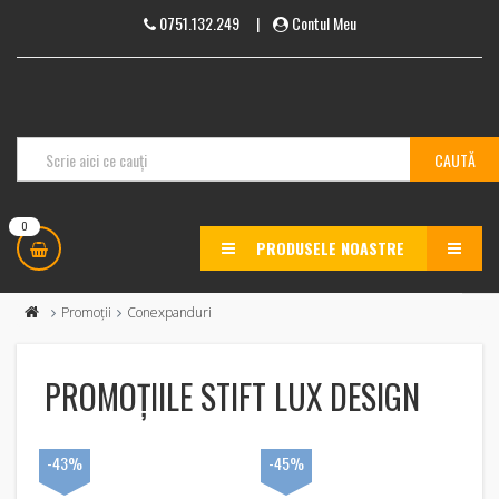
0751.132.249
|
Contul Meu
0
PRODUSELE NOASTRE
MENU
Promoții
Conexpanduri
PROMOȚIILE STIFT LUX DESIGN
-43%
-45%