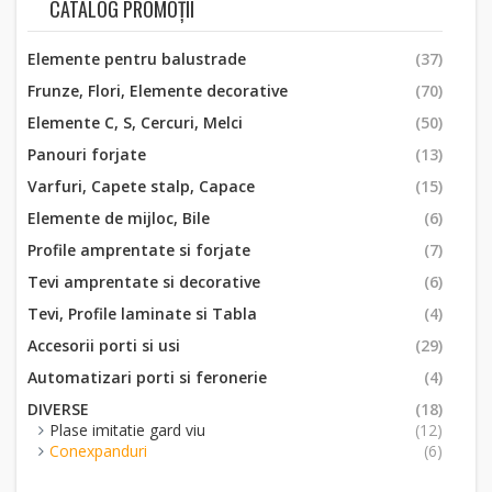
CATALOG PROMOȚII
Elemente pentru balustrade
(37)
Frunze, Flori, Elemente decorative
(70)
Elemente C, S, Cercuri, Melci
(50)
Panouri forjate
(13)
Varfuri, Capete stalp, Capace
(15)
Elemente de mijloc, Bile
(6)
Profile amprentate si forjate
(7)
Tevi amprentate si decorative
(6)
Tevi, Profile laminate si Tabla
(4)
Accesorii porti si usi
(29)
Automatizari porti si feronerie
(4)
DIVERSE
(18)
Plase imitatie gard viu
(12)
Conexpanduri
(6)