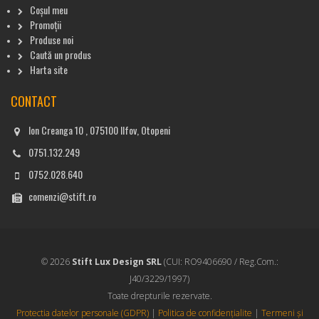
Coșul meu
Promoții
Produse noi
Caută un produs
Harta site
CONTACT
Ion Creanga 10 , 075100 Ilfov, Otopeni
0751.132.249
0752.028.640
comenzi@stift.ro
© 2026
Stift Lux Design SRL
(CUI: RO9406690 / Reg.Com.:
J40/3229/1997)
Toate drepturile rezervate.
Protectia datelor personale (GDPR)
|
Politica de confidențialite
|
Termeni și