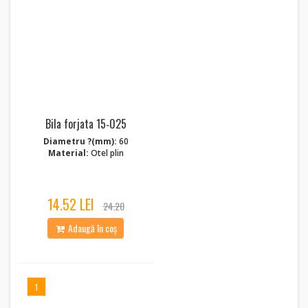
Bila forjata 15‑025
Diametru ?(mm):
60
Material:
Otel plin
14.52 LEI
24.20
Adaugă în coș
1