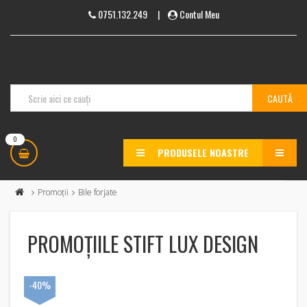
0751.132.249
|
Contul Meu
0
PRODUSELE NOASTRE
MENU
Promoții
Bile forjate
PROMOȚIILE STIFT LUX DESIGN
-40%