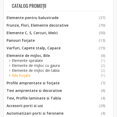
CATALOG PROMOȚII
Elemente pentru balustrade
(37)
Frunze, Flori, Elemente decorative
(70)
Elemente C, S, Cercuri, Melci
(50)
Panouri forjate
(13)
Varfuri, Capete stalp, Capace
(15)
Elemente de mijloc, Bile
(6)
Elemente spiralate
(1)
Elemente de mijloc cu gaura
(2)
Elemente de mijloc din tabla
(2)
Bile forjate
(1)
Profile amprentate si forjate
(7)
Tevi amprentate si decorative
(6)
Tevi, Profile laminate si Tabla
(4)
Accesorii porti si usi
(29)
Automatizari porti si feronerie
(4)