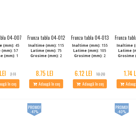
abla 04‑007
Frunza tabla 04‑012
Frunza tabla 04‑013
Frunza tab
e (mm):
45
Inaltime (mm):
115
Inaltime (mm):
155
Inaltime 
 (mm):
57
Latime (mm):
75
Latime (mm):
105
Latime (
e (mm):
1
Grosime (mm):
2
Grosime (mm):
2
Grosime 
LEI
8.75 LEI
6.12 LEI
1.74 
2.11
10.20
ugă în coș
Adaugă în coș
Adaugă în coș
Adaugă
PROMO!
PROMO!
-41%
-40%