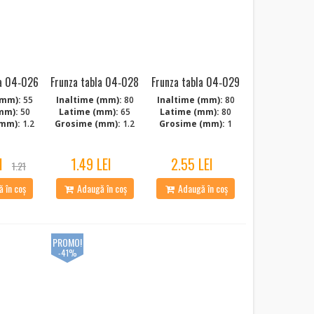
la 04‑026
Frunza tabla 04‑028
Frunza tabla 04‑029
(mm):
55
Inaltime (mm):
80
Inaltime (mm):
80
mm):
50
Latime (mm):
65
Latime (mm):
80
mm):
1.2
Grosime (mm):
1.2
Grosime (mm):
1
I
1.49 LEI
2.55 LEI
1.21
 în coș
Adaugă în coș
Adaugă în coș
PROMO!
-41%