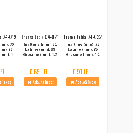
la 04‑019
Frunza tabla 04‑021
Frunza tabla 04‑022
(mm):
70
Inaltime (mm):
52
Inaltime (mm):
55
mm):
35
Latime (mm):
38
Latime (mm):
35
(mm):
1
Grosime (mm):
1.2
Grosime (mm):
1.2
LEI
0.65 LEI
0.91 LEI
 în coș
Adaugă în coș
Adaugă în coș