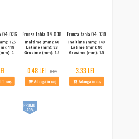
la 04‑036
Frunza tabla 04‑038
Frunza tabla 04‑039
mm):
125
Inaltime (mm):
60
Inaltime (mm):
140
mm):
118
Latime (mm):
83
Latime (mm):
80
(mm):
2
Grosime (mm):
1.5
Grosime (mm):
1.5
LEI
0.48 LEI
3.33 LEI
0.81
 în coș
Adaugă în coș
Adaugă în coș
PROMO!
-40%