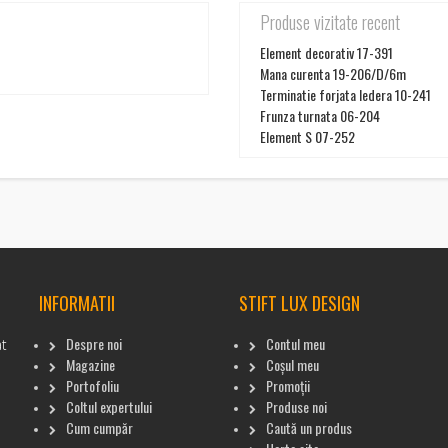
Produse vizitate recent
Element decorativ 17-391
Mana curenta 19-206/D/6m
Terminatie forjata Iedera 10-241
Frunza turnata 06-204
Element S 07-252
INFORMATII
STIFT LUX DESIGN
Despre noi
Contul meu
at
Magazine
Coșul meu
Portofoliu
Promoții
Coltul expertului
Produse noi
Cum cumpăr
Caută un produs