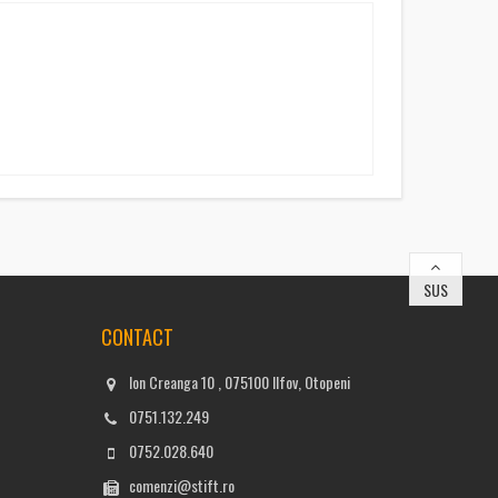
SUS
CONTACT
Ion Creanga 10 , 075100 Ilfov, Otopeni
0751.132.249
0752.028.640
comenzi@stift.ro