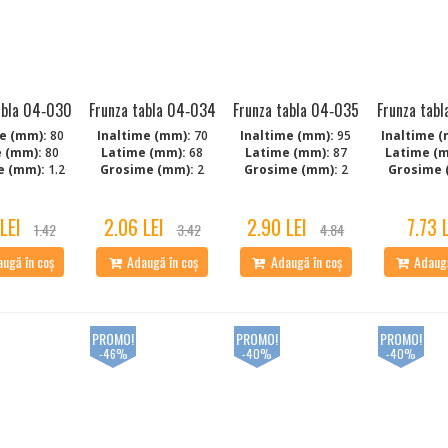
abla 04‑030
Frunza tabla 04‑034
Frunza tabla 04‑035
Frunza tab
e (mm):
80
Inaltime (mm):
70
Inaltime (mm):
95
Inaltime (
 (mm):
80
Latime (mm):
68
Latime (mm):
87
Latime (
e (mm):
1.2
Grosime (mm):
2
Grosime (mm):
2
Grosime 
LEI
2.06 LEI
2.90 LEI
7.73 
1.42
3.42
4.84
ugă în coș
Adaugă în coș
Adaugă în coș
Adaugă
PROMO!
PROMO!
PROMO!
-46%
-40%
-40%