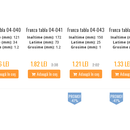
abla 04‑040
Frunza tabla 04‑041
Frunza tabla 04‑043
Frunza tab
e (mm):
121
Inaltime (mm):
172
Inaltime (mm):
150
Inaltime (
 (mm):
34
Latime (mm):
73
Latime (mm):
25
Latime (
e (mm):
1.2
Grosime (mm):
1.2
Grosime (mm):
1
Grosime 
6 LEI
1.82 LEI
1.21 LEI
1.33 LE
3.38
2.02
ugă în coș
Adaugă în coș
Adaugă în coș
Adaugă
PROMO!
PROMO!
-41%
-41%