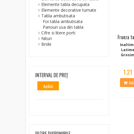
Elemente tabla decupata
Elemente decorative turnate
Tabla ambutisata
Foi tabla ambutisata
Panouri usa din tabla
Cifre si litere porti
Frunza t
Nituri
Bride
Inaltim
Latime
Grosim
1.21 
INTERVAL DE PREȚ
Ada
Aplică
FILTRE DISPONIBILE