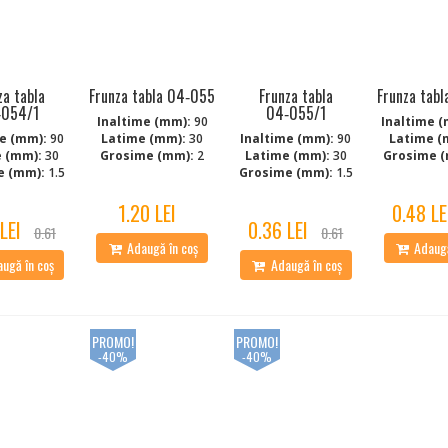
za tabla
Frunza tabla 04‑055
Frunza tabla
Frunza tab
‑054/1
04‑055/1
Inaltime (mm):
90
Inaltime (
e (mm):
90
Latime (mm):
30
Inaltime (mm):
90
Latime (
 (mm):
30
Grosime (mm):
2
Latime (mm):
30
Grosime (
e (mm):
1.5
Grosime (mm):
1.5
1.20 LEI
0.48 LE
LEI
0.36 LEI
0.61
0.61
Adaugă în coș
Adaugă
ugă în coș
Adaugă în coș
PROMO!
PROMO!
-40%
-40%