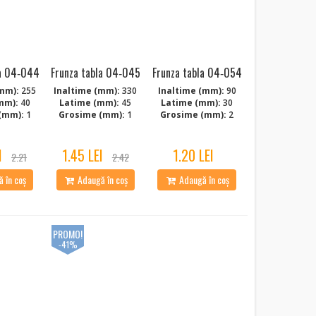
la 04‑044
Frunza tabla 04‑045
Frunza tabla 04‑054
mm):
255
Inaltime (mm):
330
Inaltime (mm):
90
mm):
40
Latime (mm):
45
Latime (mm):
30
(mm):
1
Grosime (mm):
1
Grosime (mm):
2
I
1.45 LEI
1.20 LEI
2.21
2.42
 în coș
Adaugă în coș
Adaugă în coș
PROMO!
-41%