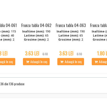
abla 04‑061
Frunza tabla 04‑062
Frunza tabla 04‑063
Frunza tab
e (mm):
115
Inaltime (mm):
190
Inaltime (mm):
190
Inaltime 
 (mm):
40
Latime (mm):
65
Latime (mm):
65
Latime (
e (mm):
2
Grosime (mm):
2
Grosime (mm):
2
Grosime 
3 LEI
3.63 LEI
3.63 LEI
1.80 
6.10
6.10
ugă în coș
Adaugă în coș
Adaugă în coș
Adaugă
a 36 din 136 produse