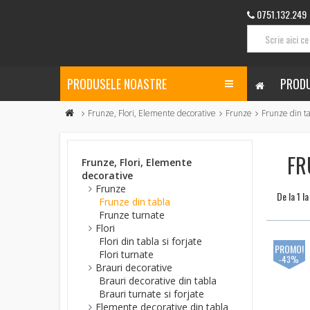
0751.132.249
PRODUSELE NOASTRE
PRODU
Frunze, Flori, Elemente decorative
Frunze
Frunze din t
FR
Frunze, Flori, Elemente
decorative
Frunze
De la 1 l
Frunze din tabla
Frunze turnate
Flori
Flori din tabla si forjate
PROMO!
Flori turnate
-43%
Brauri decorative
Brauri decorative din tabla
Brauri turnate si forjate
Elemente decorative din tabla