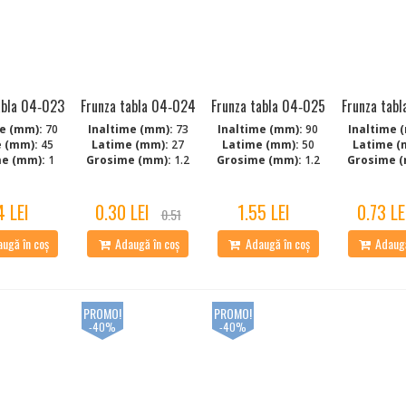
abla 04‑023
Frunza tabla 04‑024
Frunza tabla 04‑025
Frunza tab
e (mm):
70
Inaltime (mm):
73
Inaltime (mm):
90
Inaltime 
 (mm):
45
Latime (mm):
27
Latime (mm):
50
Latime (
e (mm):
1
Grosime (mm):
1.2
Grosime (mm):
1.2
Grosime (
4 LEI
0.30 LEI
1.55 LEI
0.73 LE
0.51
ugă în coș
Adaugă în coș
Adaugă în coș
Adaugă
PROMO!
PROMO!
-40%
-40%