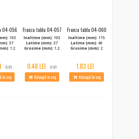
la 04‑056
Frunza tabla 04‑057
Frunza tabla 04‑060
mm):
103
Inaltime (mm):
103
Inaltime (mm):
115
mm):
37
Latime (mm):
37
Latime (mm):
40
mm):
1.2
Grosime (mm):
1.2
Grosime (mm):
2
I
0.48 LEI
1.83 LEI
0.81
0.81
 în coș
Adaugă în coș
Adaugă în coș