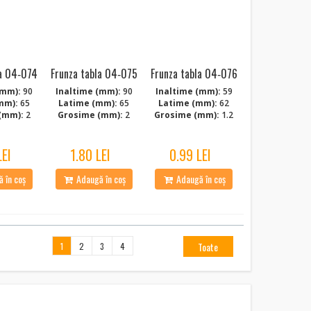
la 04‑074
Frunza tabla 04‑075
Frunza tabla 04‑076
(mm):
90
Inaltime (mm):
90
Inaltime (mm):
59
mm):
65
Latime (mm):
65
Latime (mm):
62
(mm):
2
Grosime (mm):
2
Grosime (mm):
1.2
LEI
1.80 LEI
0.99 LEI
 în coș
Adaugă în coș
Adaugă în coș
Toate
1
2
3
4