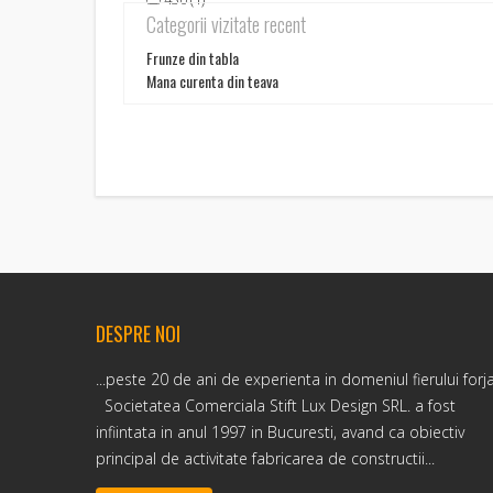
Categorii vizitate recent
Frunze din tabla
Mana curenta din teava
DESPRE NOI
...peste 20 de ani de experienta in domeniul fierului forj
Societatea Comerciala Stift Lux Design SRL. a fost
infiintata in anul 1997 in Bucuresti, avand ca obiectiv
principal de activitate fabricarea de constructii...