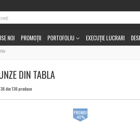
SE NOI
PROMOȚII
PORTOFOLIU
EXECUȚIE LUCRARI
DES
abla
UNZE DIN TABLA
a 36 din 136 produse
PROMO!
-40%