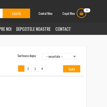
0
Contul Meu
Coșul Meu
PRE NOI
DEPOZITELE NOASTRE
CONTACT
Sorteaza dupa:
Toate
1
2
3
4