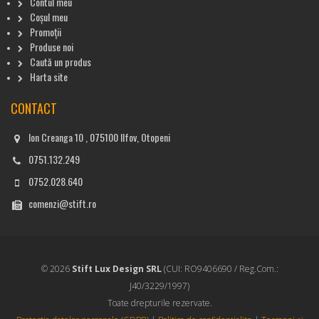
Contul meu
Coșul meu
Promoții
Produse noi
Caută un produs
Harta site
CONTACT
Ion Creanga 10 , 075100 Ilfov, Otopeni
0751.132.249
0752.028.640
comenzi@stift.ro
© 2026
Stift Lux Design SRL
(CUI: RO9406690 / Reg.Com.:
J40/3229/1997)
Toate drepturile rezervate.