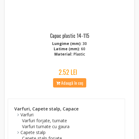
Capac plastic 14-115
Lungime (mm):
30
Latime (mm):
60
Material:
Plastic
2.52 LEI
Adaugă în coș
Varfuri, Capete stalp, Capace
Varfuri
Varfuri forjate, turnate
Varfuri turnate cu gaura
Capete stalp
Capete stalp forjate