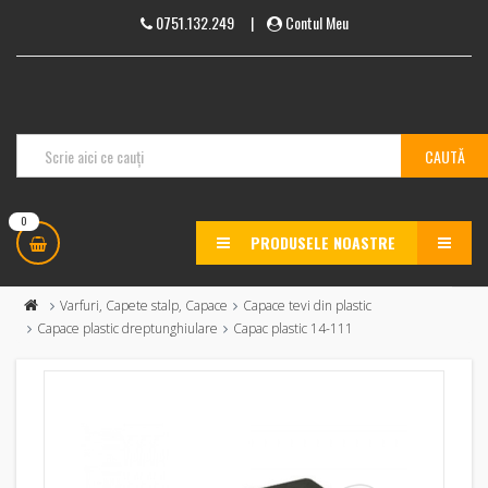
0751.132.249
|
Contul Meu
0
PRODUSELE NOASTRE
MENU
Varfuri, Capete stalp, Capace
Capace tevi din plastic
Capace plastic dreptunghiulare
Capac plastic 14-111