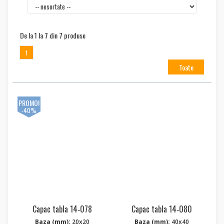
De la 1 la 7 din 7 produse
1
Toate
PROMO!
-40%
Capac tabla 14‑078
Capac tabla 14‑080
Baza (mm):
20x20
Baza (mm):
40x40