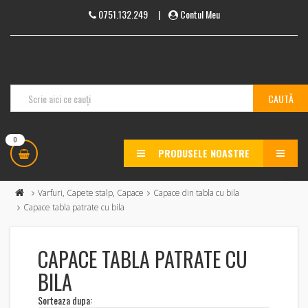
0751.132.249
|
Contul Meu
0
PRODUSELE NOASTRE
MENU
Varfuri, Capete stalp, Capace
Capace din tabla cu bila
Capace tabla patrate cu bila
CAPACE TABLA PATRATE CU
BILA
Sorteaza dupa: