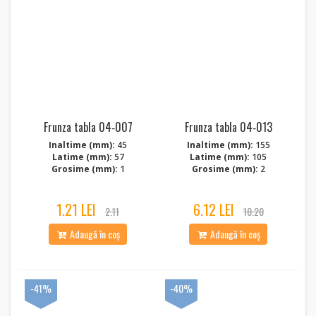
Frunza tabla 04‑007
Frunza tabla 04‑013
Inaltime (mm):
45
Inaltime (mm):
155
Latime (mm):
57
Latime (mm):
105
Grosime (mm):
1
Grosime (mm):
2
1.21 LEI
6.12 LEI
2.11
10.20
Adaugă în coș
Adaugă în coș
-41%
-40%