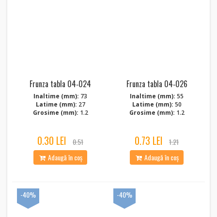
Frunza tabla 04‑024
Frunza tabla 04‑026
Inaltime (mm):
73
Inaltime (mm):
55
Latime (mm):
27
Latime (mm):
50
Grosime (mm):
1.2
Grosime (mm):
1.2
0.30 LEI
0.73 LEI
0.51
1.21
Adaugă în coș
Adaugă în coș
-40%
-40%