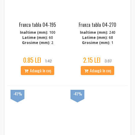
Frunza tabla 04‑195
Frunza tabla 04‑270
Inaltime (mm):
100
Inaltime (mm):
240
Latime (mm):
60
Latime (mm):
68
Grosime (mm):
2
Grosime (mm):
1
0.85 LEI
2.15 LEI
1.42
3.87
Adaugă în coș
Adaugă în coș
-41%
-41%