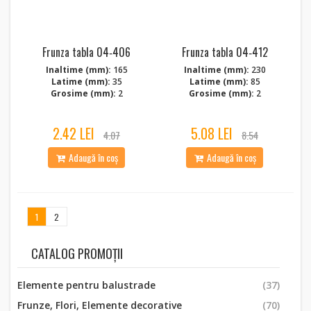
Frunza tabla 04‑406
Frunza tabla 04‑412
Inaltime (mm):
165
Inaltime (mm):
230
Latime (mm):
35
Latime (mm):
85
Grosime (mm):
2
Grosime (mm):
2
2.42 LEI
5.08 LEI
4.07
8.54
Adaugă în coș
Adaugă în coș
1
2
CATALOG PROMOȚII
Elemente pentru balustrade
(37)
Frunze, Flori, Elemente decorative
(70)