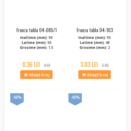
Frunza tabla 04‑085/1
Frunza tabla 04‑103
Inaltime (mm):
90
Inaltime (mm):
95
Latime (mm):
50
Latime (mm):
48
Grosime (mm):
1.5
Grosime (mm):
2
0.36 LEI
3.03 LEI
0.61
5.05
Adaugă în coș
Adaugă în coș
-40%
-40%