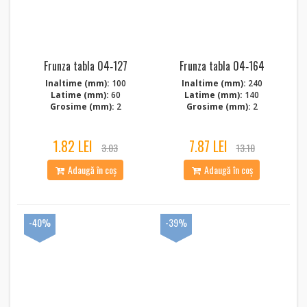
Frunza tabla 04‑127
Frunza tabla 04‑164
Inaltime (mm):
100
Inaltime (mm):
240
Latime (mm):
60
Latime (mm):
140
Grosime (mm):
2
Grosime (mm):
2
1.82 LEI
7.87 LEI
3.03
13.10
Adaugă în coș
Adaugă în coș
-40%
-39%