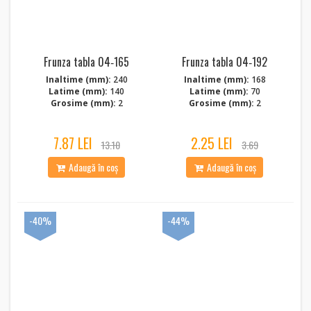
Frunza tabla 04‑165
Frunza tabla 04‑192
Inaltime (mm):
240
Inaltime (mm):
168
Latime (mm):
140
Latime (mm):
70
Grosime (mm):
2
Grosime (mm):
2
7.87 LEI
2.25 LEI
13.10
3.69
Adaugă în coș
Adaugă în coș
-40%
-44%