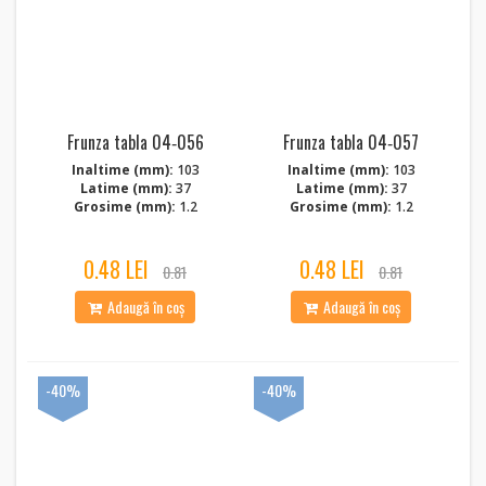
Frunza tabla 04‑056
Frunza tabla 04‑057
Inaltime (mm):
103
Inaltime (mm):
103
Latime (mm):
37
Latime (mm):
37
Grosime (mm):
1.2
Grosime (mm):
1.2
0.48 LEI
0.48 LEI
0.81
0.81
Adaugă în coș
Adaugă în coș
-40%
-40%