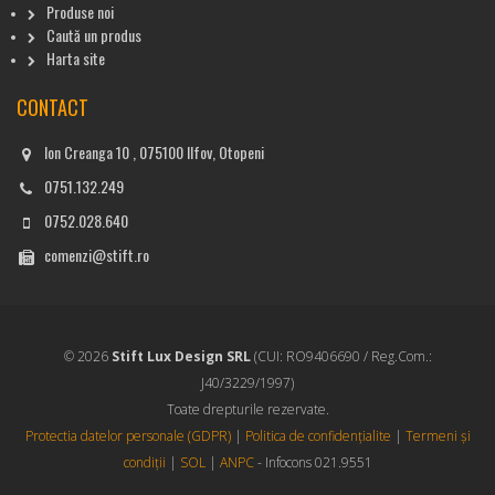
Produse noi
Caută un produs
Harta site
CONTACT
Ion Creanga 10 , 075100 Ilfov, Otopeni
0751.132.249
0752.028.640
comenzi@stift.ro
© 2026
Stift Lux Design SRL
(CUI: RO9406690 / Reg.Com.:
J40/3229/1997)
Toate drepturile rezervate.
Protectia datelor personale (GDPR)
|
Politica de confidențialite
|
Termeni și
condiții
|
SOL
|
ANPC
- Infocons 021.9551