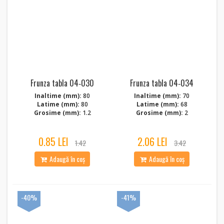
Frunza tabla 04‑030
Frunza tabla 04‑034
Inaltime (mm):
80
Inaltime (mm):
70
Latime (mm):
80
Latime (mm):
68
Grosime (mm):
1.2
Grosime (mm):
2
0.85 LEI
2.06 LEI
1.42
3.42
Adaugă în coș
Adaugă în coș
-40%
-41%