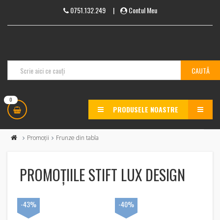
0751.132.249
|
Contul Meu
0
PRODUSELE NOASTRE
MENU
Promoții
Frunze din tabla
PROMOȚIILE STIFT LUX DESIGN
-43%
-40%