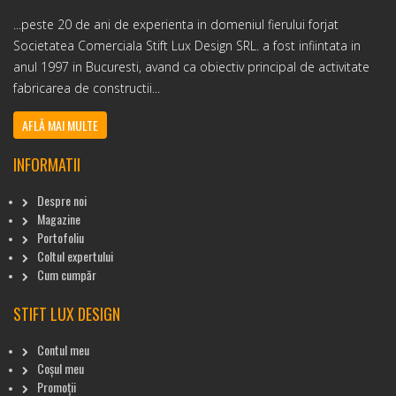
...peste 20 de ani de experienta in domeniul fierului forjat
Societatea Comerciala Stift Lux Design SRL. a fost infiintata in
anul 1997 in Bucuresti, avand ca obiectiv principal de activitate
fabricarea de constructii...
AFLĂ MAI MULTE
INFORMATII
Despre noi
Magazine
Portofoliu
Coltul expertului
Cum cumpăr
STIFT LUX DESIGN
Contul meu
Coșul meu
Promoții