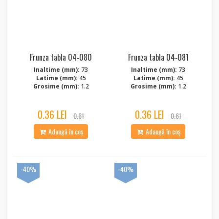
Frunza tabla 04‑080
Frunza tabla 04‑081
Inaltime (mm):
73
Inaltime (mm):
73
Latime (mm):
45
Latime (mm):
45
Grosime (mm):
1.2
Grosime (mm):
1.2
0.36 LEI
0.36 LEI
0.61
0.61
Adaugă în coș
Adaugă în coș
-40%
-40%