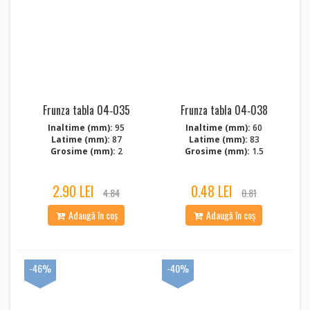
Frunza tabla 04‑035
Frunza tabla 04‑038
Inaltime (mm):
95
Inaltime (mm):
60
Latime (mm):
87
Latime (mm):
83
Grosime (mm):
2
Grosime (mm):
1.5
2.90 LEI
0.48 LEI
4.84
0.81
Adaugă în coș
Adaugă în coș
-46%
-40%