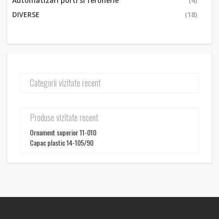
Automatizari porti si feronerie
(4)
DIVERSE
(18)
Categorii vizitate recent
Produse vizitate recent
Ornament superior 11-010
Capac plastic 14-105/90