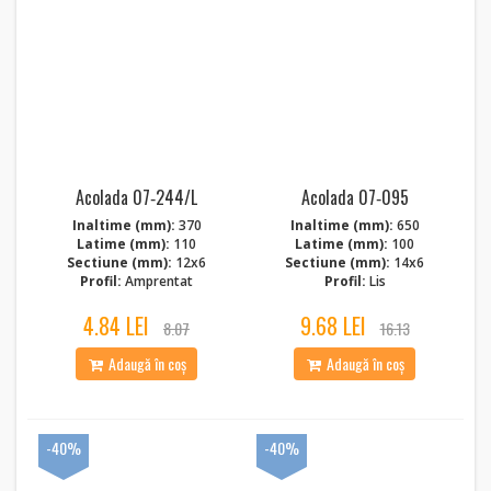
Acolada 07‑244/L
Acolada 07‑095
Inaltime (mm):
370
Inaltime (mm):
650
Latime (mm):
110
Latime (mm):
100
Sectiune (mm):
12x6
Sectiune (mm):
14x6
Profil:
Amprentat
Profil:
Lis
4.84 LEI
9.68 LEI
8.07
16.13
Adaugă în coș
Adaugă în coș
-40%
-40%