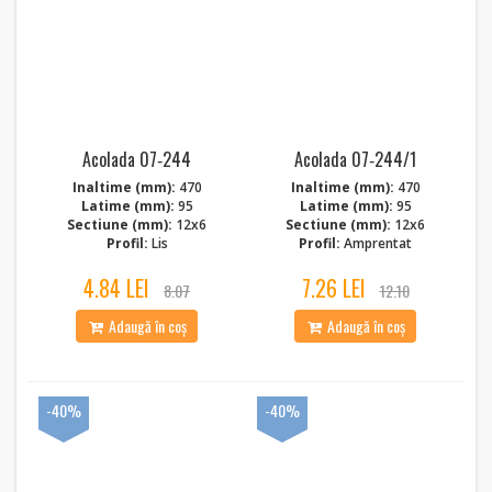
Acolada 07‑244
Acolada 07‑244/1
Inaltime (mm):
470
Inaltime (mm):
470
Latime (mm):
95
Latime (mm):
95
Sectiune (mm):
12x6
Sectiune (mm):
12x6
Profil:
Lis
Profil:
Amprentat
4.84 LEI
7.26 LEI
8.07
12.10
Adaugă în coș
Adaugă în coș
-40%
-40%