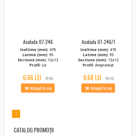
Acolada 07‑246
Acolada 07‑246/1
Inaltime (mm):
470
Inaltime (mm):
470
Latime (mm):
95
Latime (mm):
95
Sectiune (mm):
12x12
Sectiune (mm):
12x12
Profil:
Lis
Profil:
Amprentat
6.66 LEI
9.68 LEI
11.10
16.13
Adaugă în coș
Adaugă în coș
1
CATALOG PROMOȚII