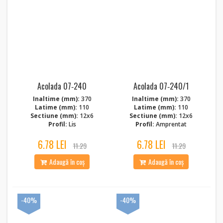
Acolada 07‑240
Acolada 07‑240/1
Inaltime (mm):
370
Inaltime (mm):
370
Latime (mm):
110
Latime (mm):
110
Sectiune (mm):
12x6
Sectiune (mm):
12x6
Profil:
Lis
Profil:
Amprentat
6.78 LEI
6.78 LEI
11.29
11.29
Adaugă în coș
Adaugă în coș
-40%
-40%