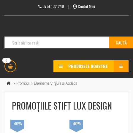
0751.132.249
|
Contul Meu
0
PRODUSELE NOASTRE
MENU
Promoții
Elemente Virgula si Acolada
PROMOȚIILE STIFT LUX DESIGN
-40%
-40%