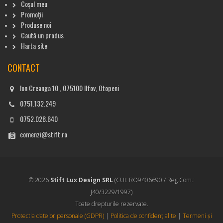
Coșul meu
Promoții
Produse noi
Caută un produs
Harta site
CONTACT
Ion Creanga 10 , 075100 Ilfov, Otopeni
0751.132.249
0752.028.640
comenzi@stift.ro
© 2026
Stift Lux Design SRL
(CUI: RO9406690 / Reg.Com.:
J40/3229/1997)
Toate drepturile rezervate.
Protectia datelor personale (GDPR)
|
Politica de confidențialite
|
Termeni și