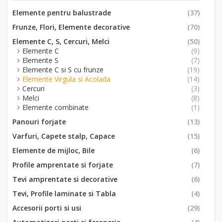
Elemente pentru balustrade
(37)
Frunze, Flori, Elemente decorative
(70)
Elemente C, S, Cercuri, Melci
(50)
Elemente C
(9)
Elemente S
(7)
Elemente C si S cu frunze
(19)
Elemente Virgula si Acolada
(14)
Cercuri
(3)
Melci
(8)
Elemente combinate
(1)
Panouri forjate
(13)
Varfuri, Capete stalp, Capace
(15)
Elemente de mijloc, Bile
(6)
Profile amprentate si forjate
(7)
Tevi amprentate si decorative
(6)
Tevi, Profile laminate si Tabla
(4)
Accesorii porti si usi
(29)