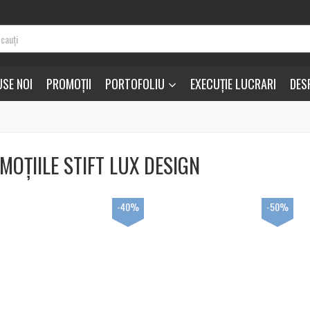
SE NOI
PROMOȚII
PORTOFOLIU
EXECUȚIE LUCRARI
DES
MOȚIILE STIFT LUX DESIGN
-40%
-50%