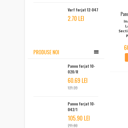
Varf forjat 12-047
Pan
2.70 LEI
In
L
Sect
P
6
PRODUSE NOI
Panou forjat 10-
020/R
60.69 LEI
121.39
Panou forjat 10-
042/1
105.90 LEI
211.80