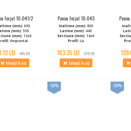
ou forjat 10‑041/2
Panou forjat 10‑043
Panou 
altime (mm):
690
Inaltime (mm):
800
Inal
atime (mm):
550
Latime (mm):
440
Lat
ctiune (mm):
12x6
Sectiune (mm):
14x6
Secti
rofil:
Amprentat
Profil:
Lis
Prof
7.12 LEI
163.35 LEI
128.
145.20
272.25
Adaugă în coș
Adaugă în coș
-50%
-50%