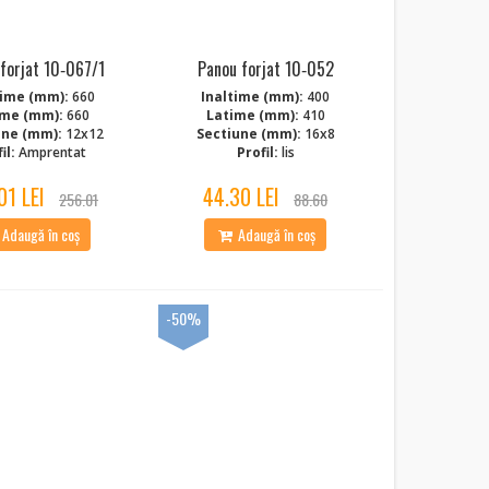
forjat 10‑067/1
Panou forjat 10‑052
time (mm):
660
Inaltime (mm):
400
ime (mm):
660
Latime (mm):
410
une (mm):
12x12
Sectiune (mm):
16x8
il:
Amprentat
Profil:
lis
01 LEI
44.30 LEI
256.01
88.60
Adaugă în coș
Adaugă în coș
-50%