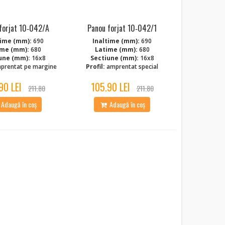
forjat 10‑042/A
Panou forjat 10‑042/1
time (mm):
690
Inaltime (mm):
690
ime (mm):
680
Latime (mm):
680
une (mm):
16x8
Sectiune (mm):
16x8
prentat pe margine
Profil:
amprentat special
90 LEI
105.90 LEI
211.80
211.80
Adaugă în coș
Adaugă în coș