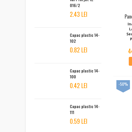
016/2
2.43 LEI
Pan
In
L
Se
Capac plastic 14-
P
102
0.82 LEI
4
Capac plastic 14-
100
-50%
0.42 LEI
Capac plastic 14-
111
0.59 LEI