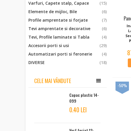
Varfuri, Capete stalp, Capace
(15)
Elemente de mijloc, Bile
(6)
Pan
Profile amprentate si forjate
(7)
In
Tevi amprentate si decorative
(6)
L
Se
Tevi, Profile laminate si Tabla
(4)
P
Accesorii porti si usi
(29)
8
Automatizari porti si feronerie
(4)
DIVERSE
(18)
CELE MAI VÂNDUTE
-50%
Capac plastic 14-
099
0.40 LEI
Varf forjat 12-