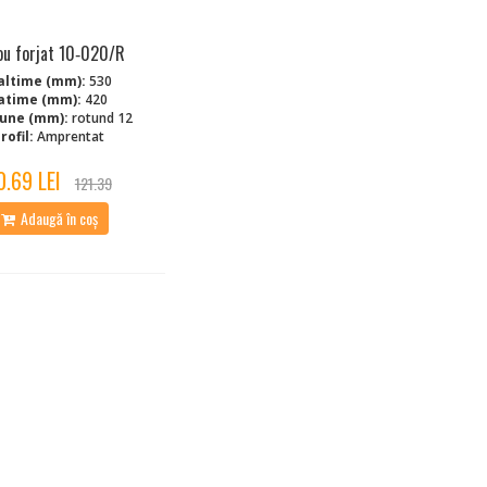
ou forjat 10‑020/R
altime (mm):
530
atime (mm):
420
iune (mm):
rotund 12
rofil:
Amprentat
0.69 LEI
121.39
Adaugă în coș