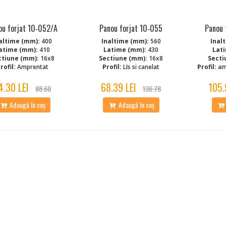
ou forjat 10‑052/A
Panou forjat 10‑055
Panou 
altime (mm):
400
Inaltime (mm):
560
Inal
atime (mm):
410
Latime (mm):
430
Lat
ctiune (mm):
16x8
Sectiune (mm):
16x8
Secti
rofil:
Amprentat
Profil:
LIs si canelat
Profil:
am
4.30 LEI
68.39 LEI
105.
88.60
136.78
Adaugă în coș
Adaugă în coș