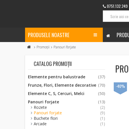
0751.132.249
PRODUSELE NOASTRE
PRODU
Promoții
Panouri forjate
CATALOG PROMOȚII
PRO
Elemente pentru balustrade
(37)
Frunze, Flori, Elemente decorative
(70)
-40%
Elemente C, S, Cercuri, Melci
(50)
Panouri forjate
(13)
Rozete
(2)
Panouri forjate
(9)
Buchete flori
(1)
Arcade
(1)