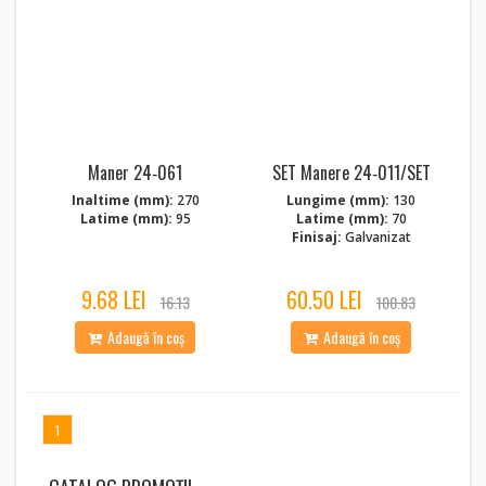
Maner 24‑061
SET Manere 24‑011/SET
Inaltime (mm):
270
Lungime (mm):
130
Latime (mm):
95
Latime (mm):
70
Finisaj:
Galvanizat
9.68 LEI
60.50 LEI
16.13
100.83
Adaugă în coș
Adaugă în coș
1