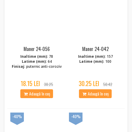
Maner 24‑056
Maner 24‑042
Inaltime (mm):
78
Inaltime (mm):
157
Latime (mm):
64
Latime (mm):
100
Finisaj:
puternic anti-coroziv
18.15 LEI
30.25 LEI
30.25
50.42
Adaugă în coș
Adaugă în coș
-40%
-40%