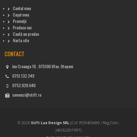
Contul meu
Coșul meu
Promoții
Produse noi
Caută un produs
Harta site
CONTACT
Ion Creanga 10 , 075100 Ilfov, Otopeni
0751.132.249
0752.028.640
comenzi@stift.ro
© 2026
Stift Lux Design SRL
(CUI: RO9406690 / Reg.Com.:
J40/3229/1997)