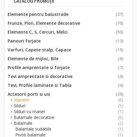
CATALOG PROMOȚII
Elemente pentru balustrade
(37)
Frunze, Flori, Elemente decorative
(70)
Elemente C, S, Cercuri, Melci
(50)
Panouri forjate
(13)
Varfuri, Capete stalp, Capace
(15)
Elemente de mijloc, Bile
(6)
Profile amprentate si forjate
(7)
Tevi amprentate si decorative
(6)
Tevi, Profile laminate si Tabla
(4)
Accesorii porti si usi
(29)
Manere
(8)
Silduri
(5)
Silduri cu maner
(1)
Balamale decorative
(6)
Balamale
(2)
Balamale sudabile
(1)
Pivoti balamale
(1)