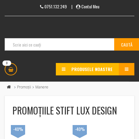
0751.132.249
|
Contul Meu
0
PRODUSELE NOASTRE
MENU
Promoții
Manere
PROMOȚIILE STIFT LUX DESIGN
-40%
-40%