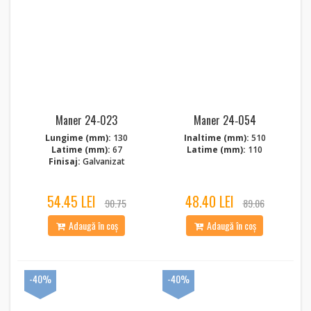
Maner 24‑023
Maner 24‑054
Lungime (mm):
130
Inaltime (mm):
510
Latime (mm):
67
Latime (mm):
110
Finisaj:
Galvanizat
54.45 LEI
48.40 LEI
90.75
89.06
Adaugă în coș
Adaugă în coș
-40%
-40%