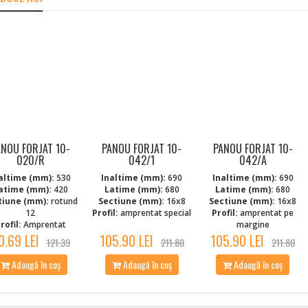
ANOU FORJAT 10-
PANOU FORJAT 10-
PANOU FORJAT 10-
020/R
042/1
042/A
altime (mm):
530
Inaltime (mm):
690
Inaltime (mm):
690
atime (mm):
420
Latime (mm):
680
Latime (mm):
680
tiune (mm):
rotund
Sectiune (mm):
16x8
Sectiune (mm):
16x8
12
Profil:
amprentat special
Profil:
amprentat pe
rofil:
Amprentat
margine
0.69 LEI
105.90 LEI
105.90 LEI
121.39
211.80
211.80
Adaugă în coș
Adaugă în coș
Adaugă în coș