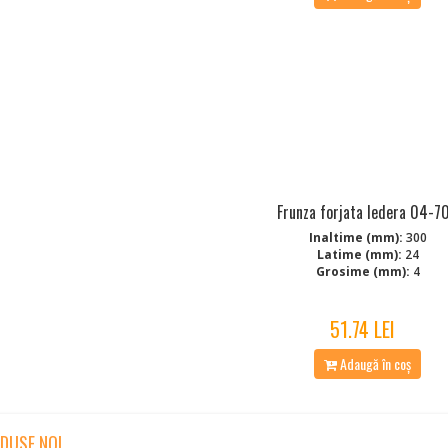
Frunza forjata Iedera 04-7
Inaltime (mm):
300
Latime (mm):
24
Grosime (mm):
4
51.74 LEI
Adaugă în coș
DUSE NOI