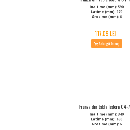
Inaltime (mm):
590
Latime (mm):
270
Grosime (mm):
6
117.09 LEI
Adaugă în coș
Frunza din tabla Iedera 04-
Inaltime (mm):
340
Latime (mm):
160
Grosime (mm):
6