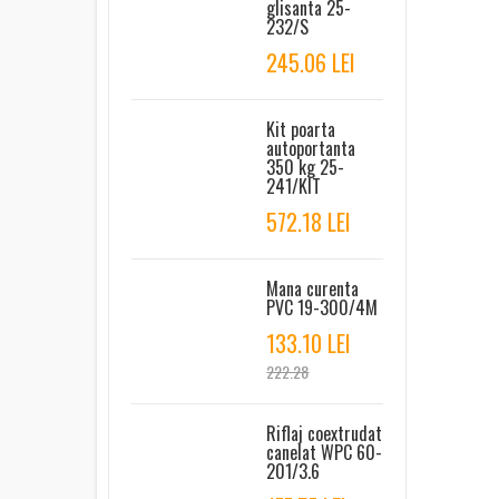
glisanta 25-
232/S
245.06 LEI
Kit poarta
autoportanta
350 kg 25-
241/KIT
572.18 LEI
Mana curenta
PVC 19-300/4M
133.10 LEI
222.28
Riflaj coextrudat
canelat WPC 60-
201/3.6