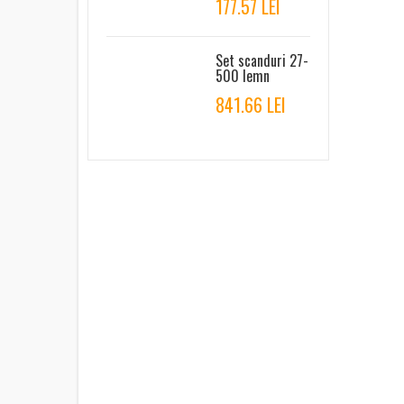
177.57 LEI
Set scanduri 27-
500 lemn
841.66 LEI