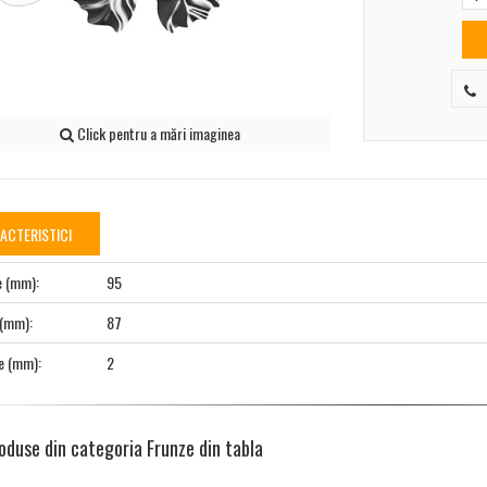
Click pentru a mări imaginea
ACTERISTICI
e (mm):
95
 (mm):
87
e (mm):
2
oduse din categoria Frunze din tabla