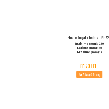
Floare forjata Iedera 04-7
Inaltime (mm):
280
Latime (mm):
80
Grosime (mm):
4
81.70 LEI
Adaugă în coș