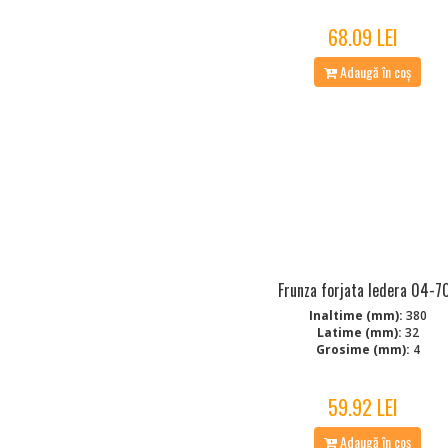
68.09 LEI
Adaugă în coș
Frunza forjata Iedera 04-7
Inaltime (mm):
380
Latime (mm):
32
Grosime (mm):
4
59.92 LEI
Adaugă în coș