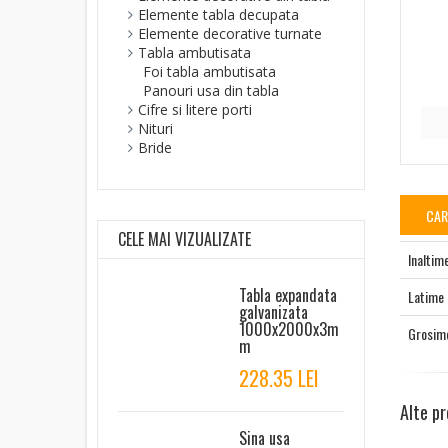
Elemente tabla decupata
Elemente decorative turnate
Tabla ambutisata
Foi tabla ambutisata
Panouri usa din tabla
Cifre si litere porti
Nituri
Bride
CAR
CELE MAI VIZUALIZATE
Inaltim
Tabla expandata
Latime
galvanizata
1000x2000x3m
Grosim
m
228.35 LEI
Alte pr
Sina usa