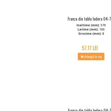
Frunza din tabla Iedera 04-
Inaltime (mm):
570
Latime (mm):
100
Grosime (mm):
8
57.17 LEI
Adaugă în coș
Frunza din tabla Iedera 04-