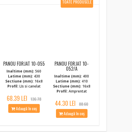
TOATE PRODUSELE
NOI
PANOU FORJAT 10-055
PANOU FORJAT 10-
052/A
Inaltime (mm):
560
Latime (mm):
430
Inaltime (mm):
400
Sectiune (mm):
16x8
Latime (mm):
410
Profil:
LIs si canelat
Sectiune (mm):
16x8
Profil:
Amprentat
68.39 LEI
136.78
44.30 LEI
88.60
Adaugă în coș
Adaugă în coș