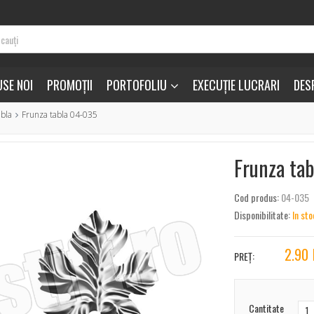
SE NOI
PROMOȚII
PORTOFOLIU
EXECUȚIE LUCRARI
DES
abla
Frunza tabla 04-035
Frunza ta
Cod produs:
04-035
Disponibilitate:
In sto
2.90
PREȚ:
Cantitate