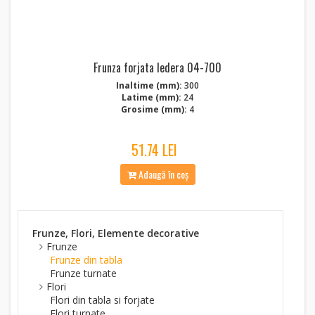
Frunza forjata Iedera 04-700
Inaltime (mm):
300
Latime (mm):
24
Grosime (mm):
4
51.74 LEI
Adaugă în coș
Frunze, Flori, Elemente decorative
Frunze
Frunze din tabla
Frunze turnate
Flori
Flori din tabla si forjate
Flori turnate