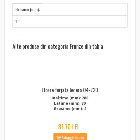
Grosime (mm):
1
Alte produse din categoria Frunze din tabla
Floare forjata Iedera 04-720
Inaltime (mm):
280
Latime (mm):
80
Grosime (mm):
4
81.70 LEI
Adaugă în coș