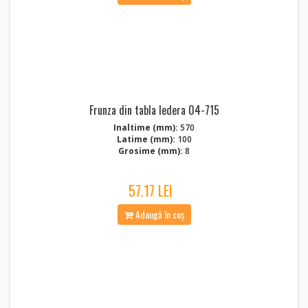
Frunza din tabla Iedera 04-715
Inaltime (mm):
570
Latime (mm):
100
Grosime (mm):
8
57.17 LEI
Adaugă în coș