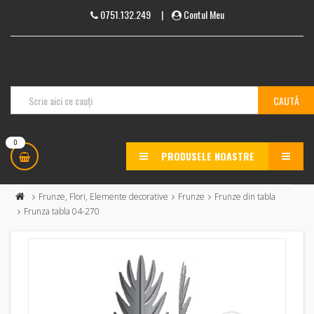
0751.132.249
|
Contul Meu
0
PRODUSELE NOASTRE
MENU
Frunze, Flori, Elemente decorative
Frunze
Frunze din tabla
Frunza tabla 04-270