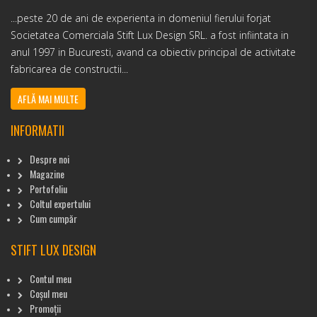
...peste 20 de ani de experienta in domeniul fierului forjat
Societatea Comerciala Stift Lux Design SRL. a fost infiintata in
anul 1997 in Bucuresti, avand ca obiectiv principal de activitate
fabricarea de constructii...
AFLĂ MAI MULTE
INFORMATII
Despre noi
Magazine
Portofoliu
Coltul expertului
Cum cumpăr
STIFT LUX DESIGN
Contul meu
Coșul meu
Promoții