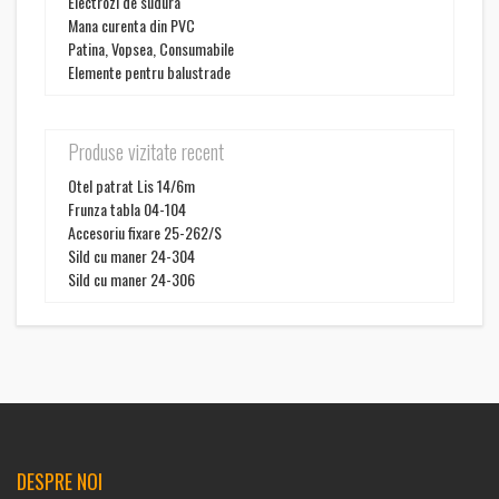
Electrozi de sudura
Mana curenta din PVC
Patina, Vopsea, Consumabile
Elemente pentru balustrade
Produse vizitate recent
Otel patrat Lis 14/6m
Frunza tabla 04-104
Accesoriu fixare 25-262/S
Sild cu maner 24-304
Sild cu maner 24-306
DESPRE NOI