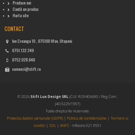
Produse noi
Caută un produs
Harta site
CONTACT
Ion Creanga 10 , 075100 Ilfov, Otopeni
0751.132.249
0752.028.640
comenzi@stift.ro
© 2026
Stift Lux Design SRL
(CUI: RO9406690 / Reg.Com.:
J40/3229/1997)
Toate drepturile rezervate.
Protectia datelor personale (GDPR)
|
Politica de confidențialite
|
Termeni și
condiții
|
SOL
|
ANPC
- Infocons 021.9551