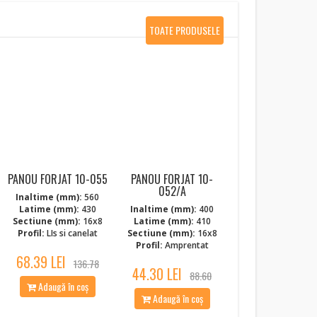
TOATE PRODUSELE
NOI
PANOU FORJAT 10-055
PANOU FORJAT 10-
052/A
Inaltime (mm):
560
Latime (mm):
430
Inaltime (mm):
400
Sectiune (mm):
16x8
Latime (mm):
410
Profil:
LIs si canelat
Sectiune (mm):
16x8
Profil:
Amprentat
68.39 LEI
136.78
44.30 LEI
88.60
Adaugă în coș
Adaugă în coș