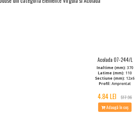
oduse din categoria Elemente Virgula si Acolada
Acolada 07-244/L
Inaltime (mm):
370
Latime (mm):
110
Sectiune (mm):
12x6
Profil:
Amprentat
4.84 LEI
$17.96
Adaugă în coș