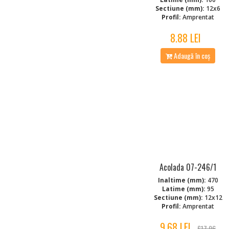
Sectiune (mm):
12x6
Profil:
Amprentat
8.88 LEI
Adaugă în coș
Acolada 07-246/1
Inaltime (mm):
470
Latime (mm):
95
Sectiune (mm):
12x12
Profil:
Amprentat
9.68 LEI
$17.96