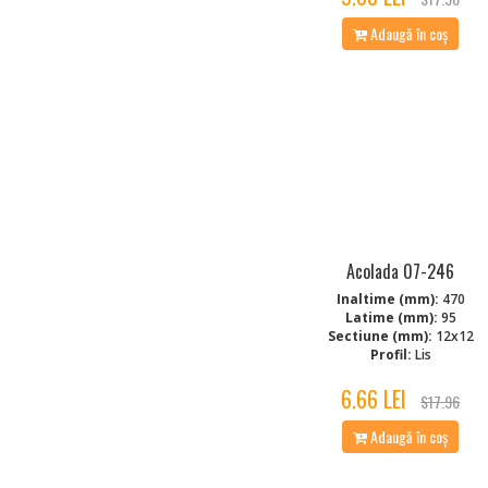
Adaugă în coș
Acolada 07-246
Inaltime (mm):
470
Latime (mm):
95
Sectiune (mm):
12x12
Profil:
Lis
6.66 LEI
$17.96
Adaugă în coș