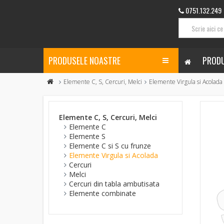
0751.132.249
PRODUSELE NOASTRE
PRODU
Elemente C, S, Cercuri, Melci
Elemente Virgula si Acolada
Elemente C, S, Cercuri, Melci
Elemente C
Elemente S
Elemente C si S cu frunze
Elemente Virgula si Acolada
Cercuri
Melci
Cercuri din tabla ambutisata
Elemente combinate