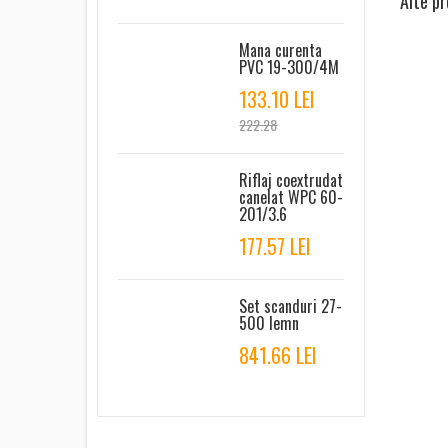
Alte pr
Mana curenta
PVC 19-300/4M
133.10 LEI
222.28
Riflaj coextrudat
canelat WPC 60-
201/3.6
177.57 LEI
Set scanduri 27-
500 lemn
841.66 LEI