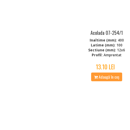
Acolada 07-254/1
Inaltime (mm):
400
Latime (mm):
100
Sectiune (mm):
12x6
Profil:
Amprentat
13.10 LEI
Adaugă în coș