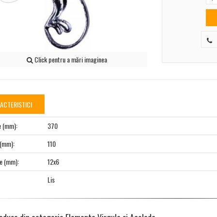
Click pentru a mări imaginea
ACTERISTICI
e (mm):
370
 (mm):
110
e (mm):
12x6
Lis