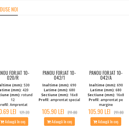
DUSE NOI
ANOU FORJAT 10-
PANOU FORJAT 10-
PANOU FORJAT 10-
020/R
042/1
042/A
altime (mm):
530
Inaltime (mm):
690
Inaltime (mm):
690
atime (mm):
420
Latime (mm):
680
Latime (mm):
680
tiune (mm):
rotund
Sectiune (mm):
16x8
Sectiune (mm):
16x8
12
Profil:
amprentat special
Profil:
amprentat pe
rofil:
Amprentat
margine
0.69 LEI
105.90 LEI
105.90 LEI
121.39
211.80
211.80
Adaugă în coș
Adaugă în coș
Adaugă în coș