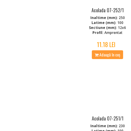
Acolada 07-252/1
Inaltime (mm):
250
Latime (mm):
100
Sectiune (mm):
12x6
Profil:
Amprentat
11.18 LEI
Adaugă în coș
Acolada 07-251/1
Inaltime (mm):
230
Latime (mm):
100