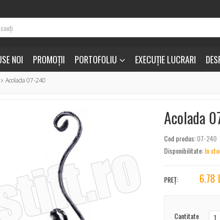
SE NOI
PROMOȚII
PORTOFOLIU
EXECUȚIE LUCRARI
DES
Acolada 07-240
Acolada 0
Cod produs:
07-240
Disponibilitate:
In sto
6.78
PREȚ:
Cantitate