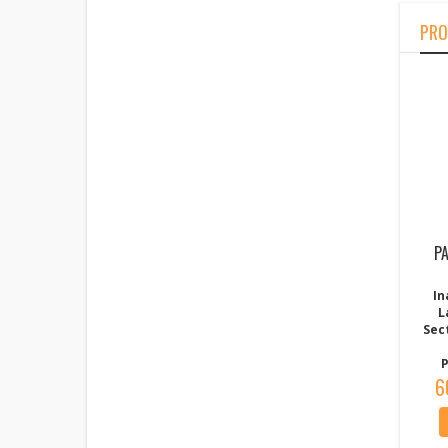
PRO
P
In
L
Sec
P
6