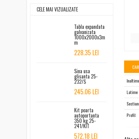
CELE MAI VIZUALIZATE
Tabla expandata
galvanizata
1000x2000x3m
m
228.35 LEI
CAR
Sina usa
glisanta 25-
Inaltim
232/S
245.06 LEI
Latime
Sectiun
Kit poarta
Profil:
autoportanta
350 kg 25-
241/KIT
572.18 LEI