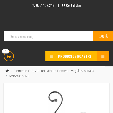
0751.132.249
|
Contul Meu
0
PRODUSELE NOASTRE
MENU
Elemente C, S, Cercuri, Melci
Elemente Virgula si Acolada
Acolada 07-075