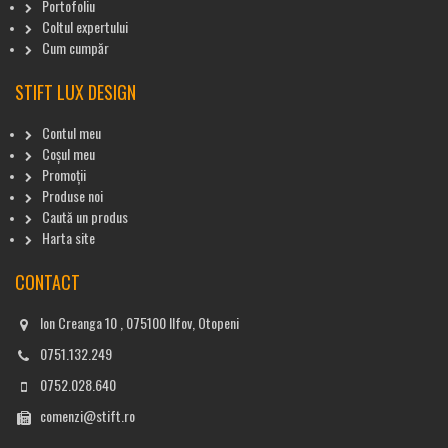
Portofoliu
Coltul expertului
Cum cumpăr
STIFT LUX DESIGN
Contul meu
Coșul meu
Promoții
Produse noi
Caută un produs
Harta site
CONTACT
Ion Creanga 10 , 075100 Ilfov, Otopeni
0751.132.249
0752.028.640
comenzi@stift.ro