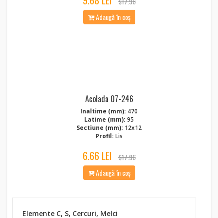
9.68 LEI
$17.96
Adaugă în coș
Acolada 07-246
Inaltime (mm):
470
Latime (mm):
95
Sectiune (mm):
12x12
Profil:
Lis
6.66 LEI
$17.96
Adaugă în coș
Elemente C, S, Cercuri, Melci