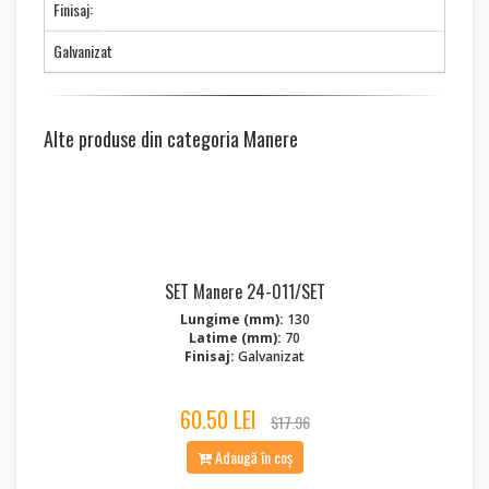
Finisaj:
Galvanizat
Alte produse din categoria Manere
SET Manere 24-011/SET
Lungime (mm):
130
Latime (mm):
70
Finisaj:
Galvanizat
60.50 LEI
$17.96
Adaugă în coș