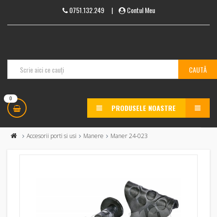
0751.132.249
|
Contul Meu
0
PRODUSELE NOASTRE
MENU
Accesorii porti si usi
Manere
Maner 24-023