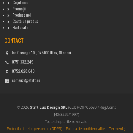
Coșul meu
Promoții
Produse noi
Caută un produs
Harta site
CONTACT
Ion Creanga 10 , 075100 Ilfov, Otopeni
0751.132.249
0752.028.640
comenzi@stift.ro
© 2026
Stift Lux Design SRL
(CUI: RO9406690 / Reg.Com.:
J40/3229/1997)
Toate drepturile rezervate.
Protectia datelor personale (GDPR)
|
Politica de confidențialite
|
Termeni și