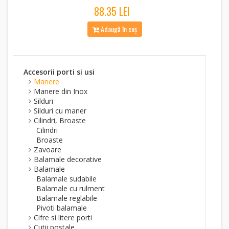
88.35 LEI
Adaugă în coș
Accesorii porti si usi
Manere
Manere din Inox
Silduri
Silduri cu maner
Cilindri, Broaste
Cilindri
Broaste
Zavoare
Balamale decorative
Balamale
Balamale sudabile
Balamale cu rulment
Balamale reglabile
Pivoti balamale
Cifre si litere porti
Cutii postale