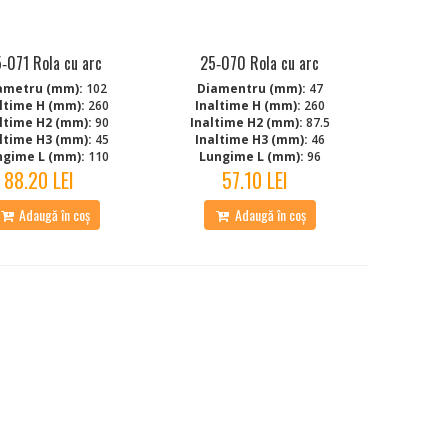
‑071 Rola cu arc
25‑070 Rola cu arc
ametru (mm):
102
Diamentru (mm):
47
ltime H (mm):
260
Inaltime H (mm):
260
ltime H2 (mm):
90
Inaltime H2 (mm):
87.5
ltime H3 (mm):
45
Inaltime H3 (mm):
46
ngime L (mm):
110
Lungime L (mm):
96
88.20 LEI
57.10 LEI
Adaugă în coș
Adaugă în coș