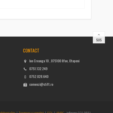
SUS
CONTACT
Ion Creanga 10 , 075100 Ilfov, Otopeni
0751.132.249
0752.028.640
comenzi@stift.ro
nfidențialite
|
Termeni și condiții
|
SOL
|
ANPC
- Infocons 021.9551