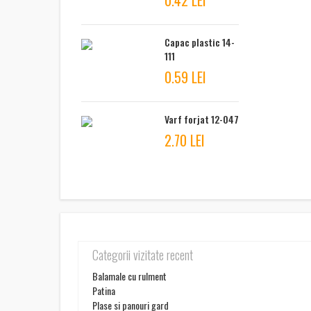
0.42 LEI
Capac plastic 14-
111
0.59 LEI
Varf forjat 12-047
2.70 LEI
Categorii vizitate recent
Balamale cu rulment
Patina
Plase si panouri gard