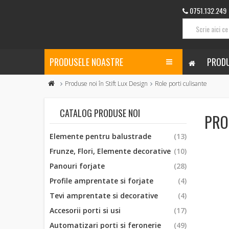
0751.132.249
PRODUSELE NOASTRE
PRODU
Produse noi în Stift Lux Design
Role porti culisante
CATALOG PRODUSE NOI
PRO
Elemente pentru balustrade
(13)
Frunze, Flori, Elemente decorative
(10)
Panouri forjate
(28)
Profile amprentate si forjate
(4)
Tevi amprentate si decorative
(4)
Accesorii porti si usi
(17)
Automatizari porti si feronerie
(49)