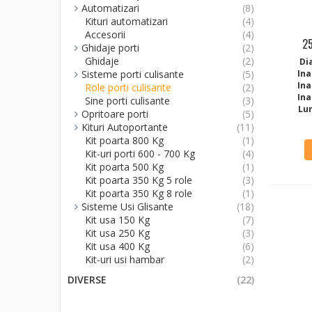
Automatizari
(8)
Kituri automatizari
(4)
Accesorii
(4)
25
Ghidaje porti
(2)
Ghidaje
(2)
Di
Sisteme porti culisante
(5)
Ina
Ina
Role porti culisante
(2)
Ina
Sine porti culisante
(3)
Lu
Opritoare porti
(5)
Kituri Autoportante
(11)
Kit poarta 800 Kg
(1)
Kit-uri porti 600 - 700 Kg
(4)
Kit poarta 500 Kg
(1)
Kit poarta 350 Kg 5 role
(3)
Kit poarta 350 Kg 8 role
(1)
Sisteme Usi Glisante
(18)
Kit usa 150 Kg
(7)
Kit usa 250 Kg
(3)
Kit usa 400 Kg
(6)
Kit-uri usi hambar
(2)
DIVERSE
(22)