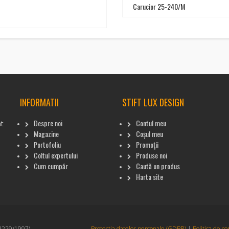
Carucior 25-240/M
INFORMATII
STIFT LUX DESIGN
Despre noi
Contul meu
at
Magazine
Coșul meu
Portofoliu
Promoții
Coltul expertului
Produse noi
Cum cumpăr
Caută un produs
Harta site
3229/1997)
Protectia datelor personale (GDPR)
|
Politica de co