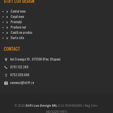
STIFT LUX DESIGN
Contul meu
Coșul meu
Promoții
Produse noi
Caută un produs
Harta site
CONTACT
Ion Creanga 10 , 075100 Ilfov, Otopeni
0751.132.249
0752.028.640
comenzi@stift.ro
© 2026
Stift Lux Design SRL
(CUI: RO9406690 / Reg.Com.:
J40/3229/1997)