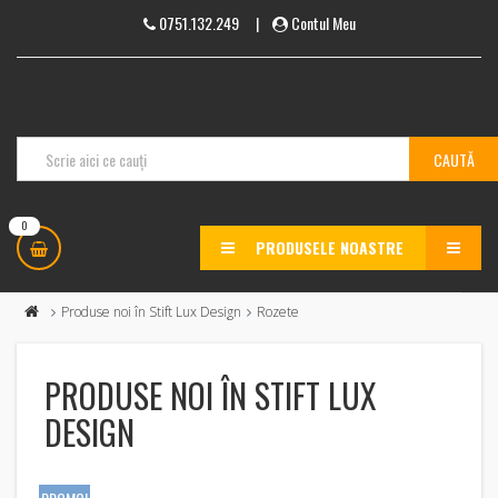
0751.132.249
|
Contul Meu
0
PRODUSELE NOASTRE
MENU
Produse noi în Stift Lux Design
Rozete
PRODUSE NOI ÎN STIFT LUX
DESIGN