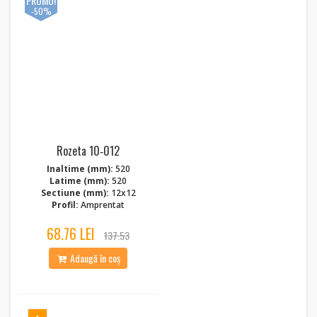
PROMO!
-50%
Rozeta 10‑012
Inaltime (mm):
520
Latime (mm):
520
Sectiune (mm):
12x12
Profil:
Amprentat
68.76 LEI
137.53
Adaugă în coș