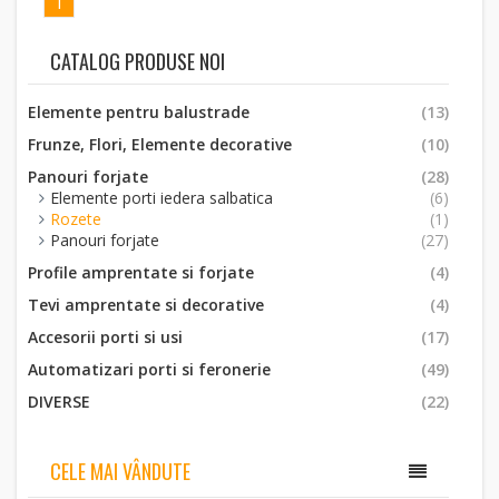
1
CATALOG PRODUSE NOI
Elemente pentru balustrade
(13)
Frunze, Flori, Elemente decorative
(10)
Panouri forjate
(28)
Elemente porti iedera salbatica
(6)
Rozete
(1)
Panouri forjate
(27)
Profile amprentate si forjate
(4)
Tevi amprentate si decorative
(4)
Accesorii porti si usi
(17)
Automatizari porti si feronerie
(49)
DIVERSE
(22)
CELE MAI VÂNDUTE