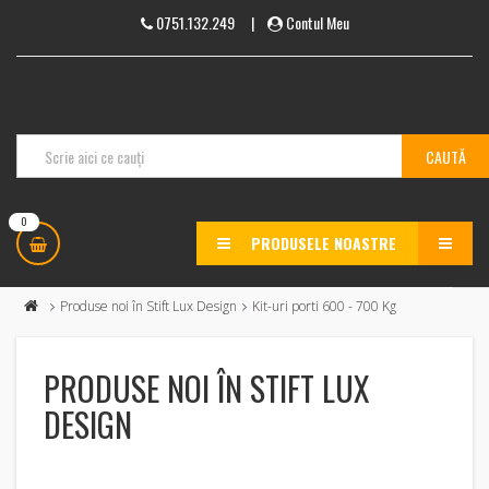
0751.132.249
|
Contul Meu
0
PRODUSELE NOASTRE
MENU
Produse noi în Stift Lux Design
Kit-uri porti 600 - 700 Kg
PRODUSE NOI ÎN STIFT LUX
DESIGN