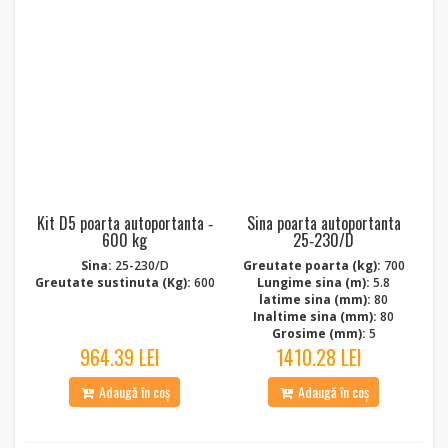
Kit D5 poarta autoportanta ‑
Sina poarta autoportanta
600 kg
25‑230/D
Sina:
25-230/D
Greutate poarta (kg):
700
Greutate sustinuta (Kg):
600
Lungime sina (m):
5.8
latime sina (mm):
80
Inaltime sina (mm):
80
Grosime (mm):
5
964.39 LEI
1410.28 LEI
Adaugă în coș
Adaugă în coș