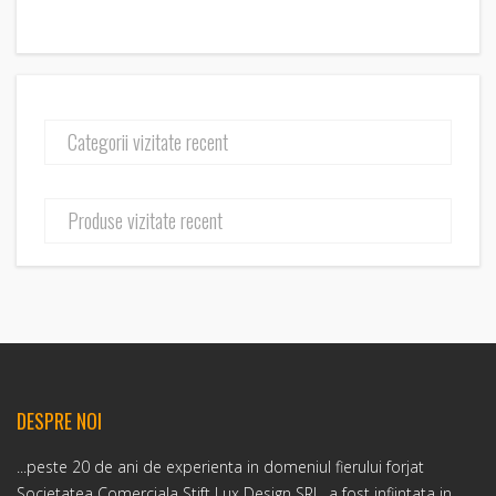
Categorii vizitate recent
Produse vizitate recent
DESPRE NOI
...peste 20 de ani de experienta in domeniul fierului forjat
Societatea Comerciala Stift Lux Design SRL. a fost infiintata in