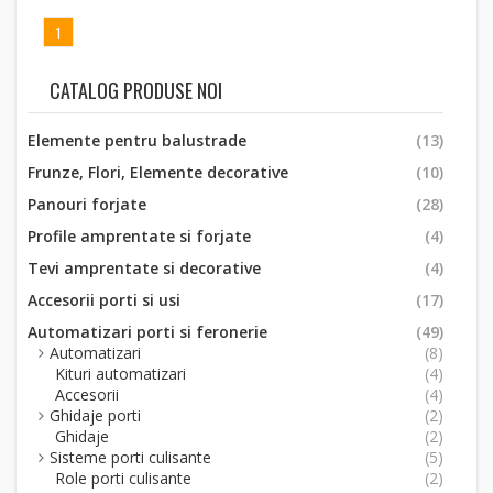
1
CATALOG PRODUSE NOI
Elemente pentru balustrade
(13)
Frunze, Flori, Elemente decorative
(10)
Panouri forjate
(28)
Profile amprentate si forjate
(4)
Tevi amprentate si decorative
(4)
Accesorii porti si usi
(17)
Automatizari porti si feronerie
(49)
Automatizari
(8)
Kituri automatizari
(4)
Accesorii
(4)
Ghidaje porti
(2)
Ghidaje
(2)
Sisteme porti culisante
(5)
Role porti culisante
(2)