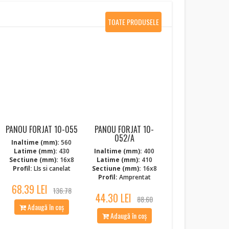
TOATE PRODUSELE
NOI
PANOU FORJAT 10-055
PANOU FORJAT 10-
052/A
Inaltime (mm):
560
Latime (mm):
430
Inaltime (mm):
400
Sectiune (mm):
16x8
Latime (mm):
410
Profil:
LIs si canelat
Sectiune (mm):
16x8
Profil:
Amprentat
68.39 LEI
136.78
44.30 LEI
88.60
Adaugă în coș
Adaugă în coș