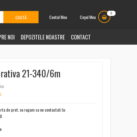
0
Contul Meu
Coșul Meu
PRE NOI
DEPOZITELE NOASTRE
CONTACT
orativa 21-340/6m
/6m
c
erta de pret, va rugam sa ne contactati la:
00
ro