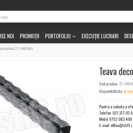
SE NOI
PROMOȚII
PORTOFOLIU
EXECUȚIE LUCRARI
DES
ecorativa 21-340/6m
Teava dec
Cod produs:
21-340
Disponibilitate:
In sto
Pentru a solicita o of
Telefon: 021.317.02.
Mobil: 0752.083.490
E-mail: office@stift.