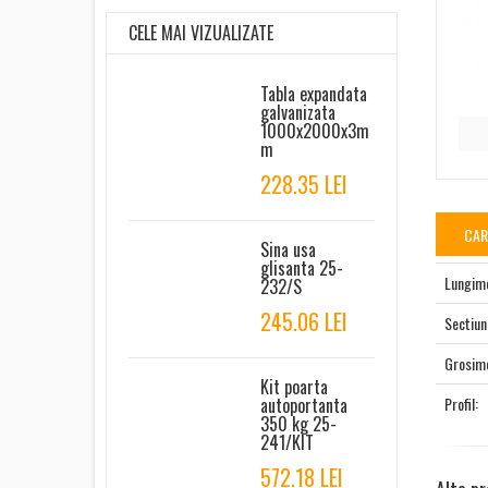
CELE MAI VIZUALIZATE
Tabla expandata
galvanizata
1000x2000x3m
m
228.35 LEI
CAR
Sina usa
glisanta 25-
Lungim
232/S
245.06 LEI
Sectiu
Grosim
Kit poarta
Profil:
autoportanta
350 kg 25-
241/KIT
572.18 LEI