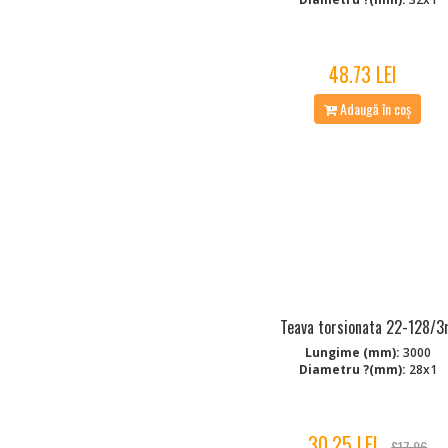
48.73 LEI
Adaugă în coș
Teava torsionata 22-128/
Lungime (mm):
3000
Diametru ?(mm):
28x1
30.25 LEI
$17.96