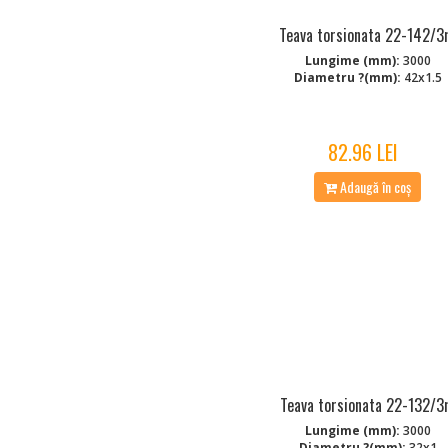
Teava torsionata 22-142/
Lungime (mm):
3000
Diametru ?(mm):
42x1.5
82.96 LEI
Adaugă în coș
Teava torsionata 22-132/
Lungime (mm):
3000
Diametru ?(mm):
32x1