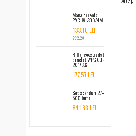
Alte p
Mana curenta
PVC 19-300/4M
133.10 LEI
222.28
Riflaj coextrudat
canelat WPC 60-
201/3.6
177.57 LEI
Set scanduri 27-
500 lemn
841.66 LEI