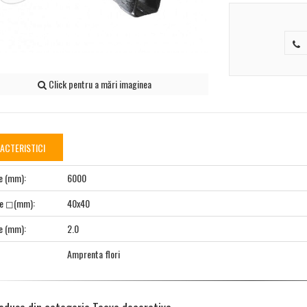
Click pentru a mări imaginea
ACTERISTICI
e (mm):
6000
ne ◻(mm):
40x40
e (mm):
2.0
Amprenta flori