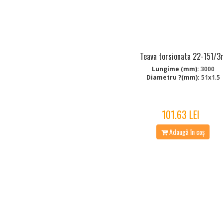
Teava torsionata 22-151/
Lungime (mm):
3000
Diametru ?(mm):
51x1.5
101.63 LEI
Adaugă în coș