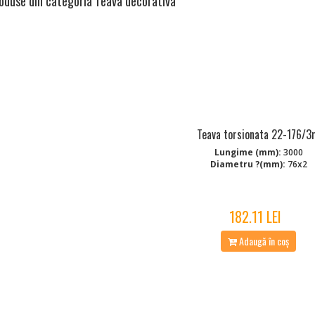
roduse din categoria Teava decorativa
Teava torsionata 22-176/
Lungime (mm):
3000
Diametru ?(mm):
76x2
182.11 LEI
Adaugă în coș