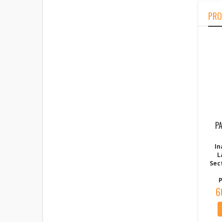
PRO
P
In
L
Sec
P
6