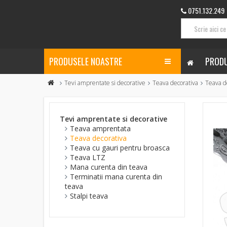
0751.132.249
PRODUSELE NOASTRE
PRODU
Tevi amprentate si decorative
Teava decorativa
Teava d
Tevi amprentate si decorative
Teava amprentata
Teava decorativa
Teava cu gauri pentru broasca
Teava LTZ
Mana curenta din teava
Terminatii mana curenta din
teava
Stalpi teava