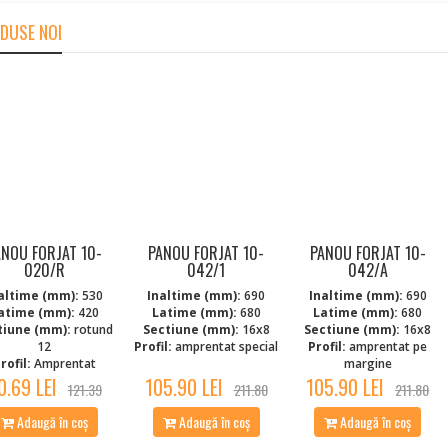
DUSE NOI
ANOU FORJAT 10-
PANOU FORJAT 10-
PANOU FORJAT 10-
020/R
042/1
042/A
altime (mm):
530
Inaltime (mm):
690
Inaltime (mm):
690
atime (mm):
420
Latime (mm):
680
Latime (mm):
680
tiune (mm):
rotund
Sectiune (mm):
16x8
Sectiune (mm):
16x8
12
Profil:
amprentat special
Profil:
amprentat pe
rofil:
Amprentat
margine
0.69 LEI
105.90 LEI
105.90 LEI
121.39
211.80
211.80
Adaugă în coș
Adaugă în coș
Adaugă în coș