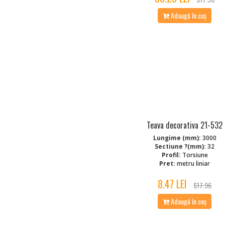
Adaugă în coș
Teava decorativa 21-532
Lungime (mm):
3000
Sectiune ?(mm):
32
Profil:
Torsiune
Pret:
metru liniar
8.47 LEI
$17.96
Adaugă în coș