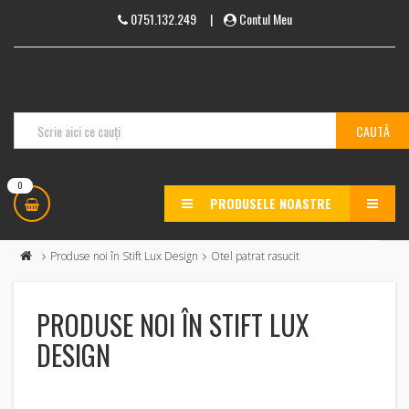
0751.132.249
|
Contul Meu
0
PRODUSELE NOASTRE
MENU
Produse noi în Stift Lux Design
Otel patrat rasucit
PRODUSE NOI ÎN STIFT LUX
DESIGN