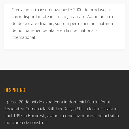
Oferta noastra insumeaza peste 2000 de produse, a
caror disponibilitate in stoc o garantam. Avand un ritm
de dezvoltare dinamic, suntem permanent in cautarea
de noi parteneri de afacereri la nivel national si
international.
DESPRE NOI
...peste 20 de ani de experienta in domeniul fierului forjat
Societatea Comerciala Stift Lux Design SRL. a fost infiintata in
anul 1997 in Bucuresti, avand ca obiectiv principal de activitate
fabricarea de constructii...