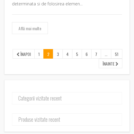
determinata si de folosirea elemen...
Află mai multe
ÎNAPOI
1
2
3
4
5
6
7
...
51
ÎNAINTE
Categorii vizitate recent
Produse vizitate recent