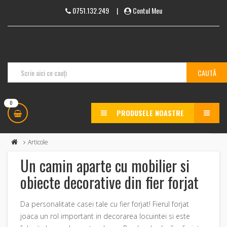
0751.132.249
|
Contul Meu
0
PRODUSELE NOASTRE
MENU
Articole
Un camin aparte cu mobilier si
obiecte decorative din fier forjat
Da personalitate casei tale cu fier forjat! Fierul forjat
joaca un rol important in decorarea locuintei si este