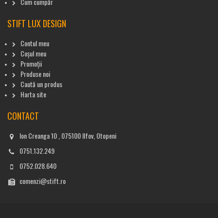
Cum cumpăr
STIFT LUX DESIGN
Contul meu
Coșul meu
Promoții
Produse noi
Caută un produs
Harta site
CONTACT
Ion Creanga 10 , 075100 Ilfov, Otopeni
0751.132.249
0752.028.640
comenzi@stift.ro