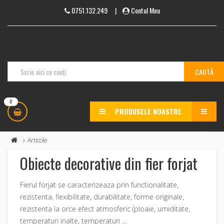
0751.132.249
|
Contul Meu
0
PRODUSELE NOASTRE
MENU
Articole
Obiecte decorative din fier forjat
Fierul forjat se caracterizeaza prin functionalitate,
rezistenta, flexibilitate, durabilitate, forme originale,
rezistenta la orce efect atmosferic (ploaie, umiditate,
temperaturi inalte, temperaturi ...