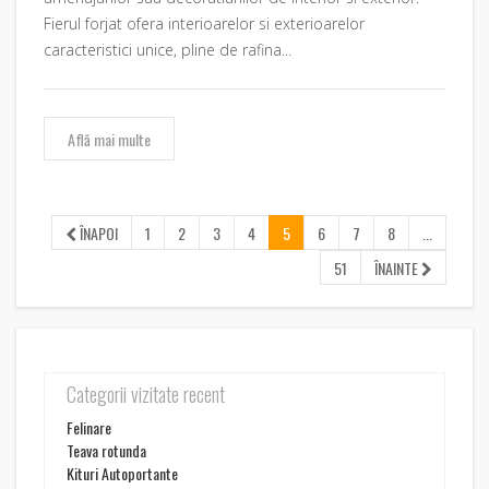
Fierul forjat ofera interioarelor si exterioarelor
caracteristici unice, pline de rafina...
Află mai multe
ÎNAPOI
1
2
3
4
5
6
7
8
...
51
ÎNAINTE
Categorii vizitate recent
Felinare
Teava rotunda
Kituri Autoportante