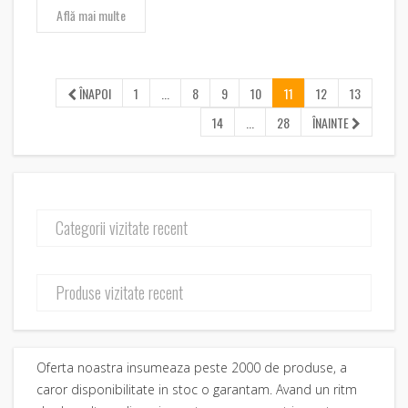
Află mai multe
ÎNAPOI
1
...
8
9
10
11
12
13
14
...
28
ÎNAINTE
Categorii vizitate recent
Produse vizitate recent
Oferta noastra insumeaza peste 2000 de produse, a
caror disponibilitate in stoc o garantam. Avand un ritm