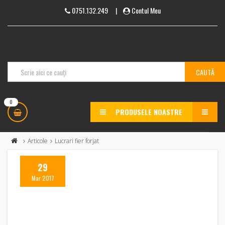
0751.132.249
|
Contul Meu
0
PRODUSELE NOASTRE
MENU
Articole
Lucrari fier forjat
29
Mar 2017