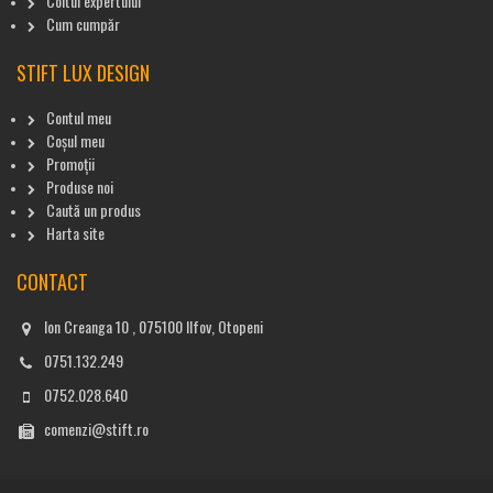
Coltul expertului
Cum cumpăr
STIFT LUX DESIGN
Contul meu
Coșul meu
Promoții
Produse noi
Caută un produs
Harta site
CONTACT
Ion Creanga 10 , 075100 Ilfov, Otopeni
0751.132.249
0752.028.640
comenzi@stift.ro