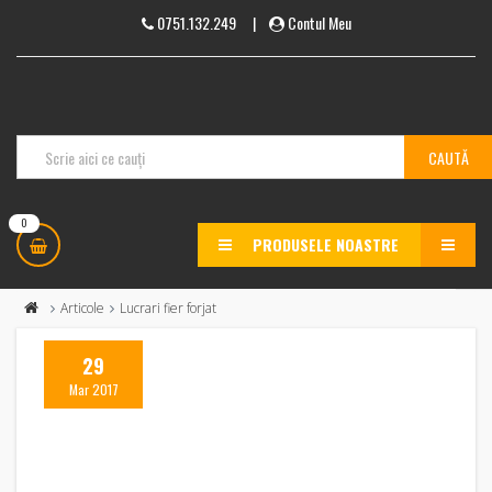
0751.132.249
|
Contul Meu
0
PRODUSELE NOASTRE
MENU
Articole
Lucrari fier forjat
29
Mar 2017