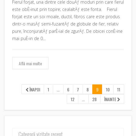
Fierul forjat, una dintre cele douÄƒ moduri prin care fierul
este obÈ›inut prin topire; cealaltÄƒ este fonta. Fierul
forjat este un soi moale, ductil, fibros care este produs
dintr-o masÄƒ semi-fuzantÄƒ de globule de fier, relativ
pure, înconjuratÄƒ parÈ›ial de zgurÄƒ. De obicei conÈ›ine
mai puÈ›in de 0...
Află mai multe
ÎNAPOI
1
...
6
7
8
9
10
11
12
...
28
ÎNAINTE
Categorii vizitate recent