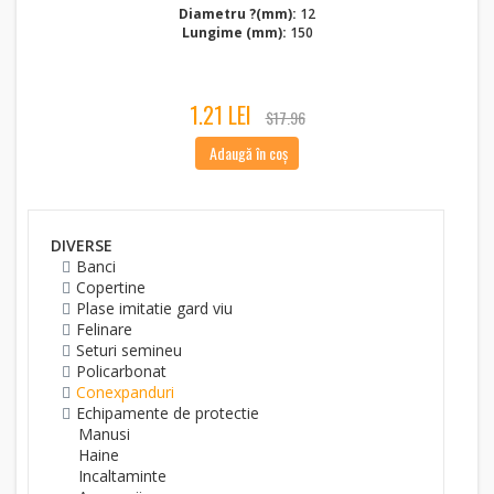
Diametru ?(mm):
12
Lungime (mm):
150
1.21 LEI
$17.96
Adaugă în coș
DIVERSE
Banci
Copertine
Plase imitatie gard viu
Felinare
Seturi semineu
Policarbonat
Conexpanduri
Echipamente de protectie
Manusi
Haine
Incaltaminte