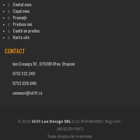
Contul meu
Coșul meu
Promoții
Produse noi
Caută un produs
Harta site
CONTACT
Ion Creanga 10 , 075100 Ilfov, Otopeni
0751.132.249
0752.028.640
comenzi@stift.ro
© 2026
Stift Lux Design SRL
(CUI: RO9406690 / Reg.Com.:
J40/3229/1997)
Toate drepturile rezervate.