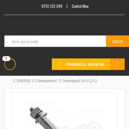
0751.132.249
|
Contul Meu
0
PRODUSELE NOASTRE
MENU
DIVERSE
Conexpanduri
Conexpand 29-012/12