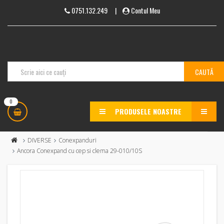
0751.132.249
|
Contul Meu
0
PRODUSELE NOASTRE
MENU
DIVERSE
Conexpanduri
Ancora Conexpand cu cep si clema 29-010/10S