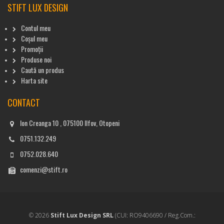
STIFT LUX DESIGN
Contul meu
Coșul meu
Promoții
Produse noi
Caută un produs
Harta site
CONTACT
Ion Creanga 10 , 075100 Ilfov, Otopeni
0751.132.249
0752.028.640
comenzi@stift.ro
© 2026
Stift Lux Design SRL
(CUI: RO9406690 / Reg.Com.: