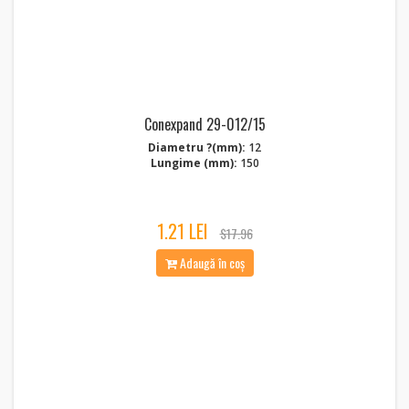
Conexpand 29-012/15
Diametru ?(mm):
12
Lungime (mm):
150
1.21 LEI
$17.96
Adaugă în coș