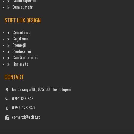
Coltul expertului
Cum cumpăr
STIFT LUX DESIGN
Contul meu
Coșul meu
Promoții
Produse noi
Caută un produs
Harta site
CONTACT
Ion Creanga 10 , 075100 Ilfov, Otopeni
0751.132.249
0752.028.640
comenzi@stift.ro