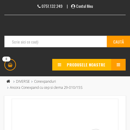
0751.132.249
|
Contul Meu
0
PRODUSELE NOASTRE
MENU
DIVERSE
Conexpanduri
Ancora Conexpand cu cep si clema 29-010/15S