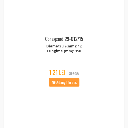
Conexpand 29-012/15
Diametru ?(mm):
12
Lungime (mm):
150
1.21 LEI
$17.96
Adaugă în coș