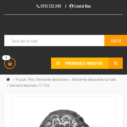
0751.132.249
|
Contul Meu
0
PRODUSELE NOASTRE
MENU
Frunze, Flori, Elemente decorative
Elemente decorative turnate
Element decorativ 17-102