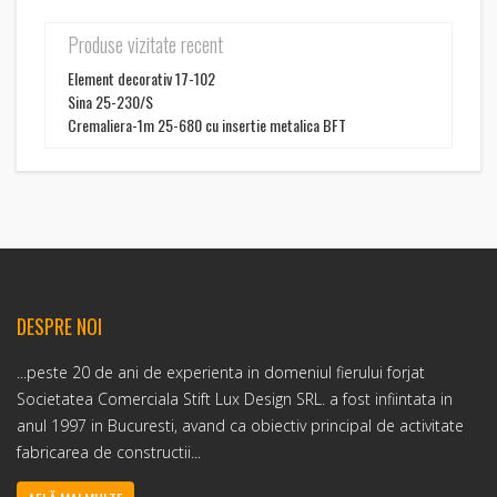
Produse vizitate recent
Element decorativ 17-102
Sina 25-230/S
Cremaliera-1m 25-680 cu insertie metalica BFT
DESPRE NOI
...peste 20 de ani de experienta in domeniul fierului forjat
Societatea Comerciala Stift Lux Design SRL. a fost infiintata in
anul 1997 in Bucuresti, avand ca obiectiv principal de activitate
fabricarea de constructii...