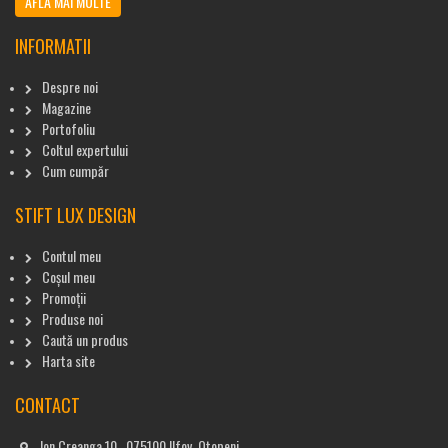
AFLĂ MAI MULTE
INFORMATII
Despre noi
Magazine
Portofoliu
Coltul expertului
Cum cumpăr
STIFT LUX DESIGN
Contul meu
Coșul meu
Promoții
Produse noi
Caută un produs
Harta site
CONTACT
Ion Creanga 10 , 075100 Ilfov, Otopeni