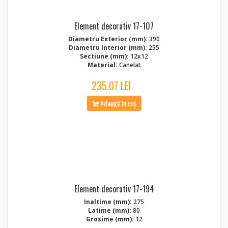
Element decorativ 17-107
Diametru Exterior (mm):
390
Diametru Interior (mm):
255
Sectiune (mm):
12x12
Material:
Canelat
235.07 LEI
Adaugă în coș
Element decorativ 17-194
Inaltime (mm):
275
Latime (mm):
80
Grosime (mm):
12