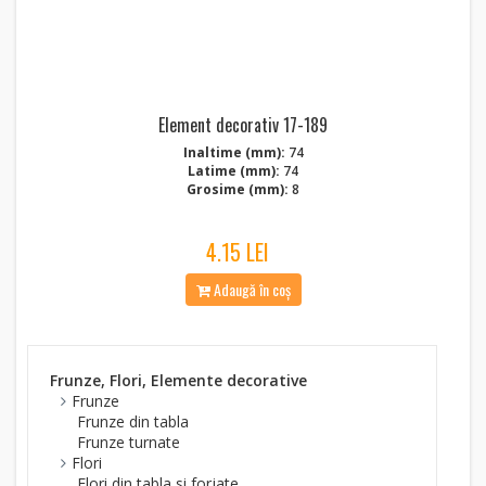
Element decorativ 17-189
Inaltime (mm):
74
Latime (mm):
74
Grosime (mm):
8
4.15 LEI
Adaugă în coș
Frunze, Flori, Elemente decorative
Frunze
Frunze din tabla
Frunze turnate
Flori
Flori din tabla si forjate