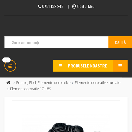
0751.132.249
|
Contul Meu
0
PRODUSELE NOASTRE
MENU
Frunze, Flori, Elemente decorative
Elemente decorative turnate
Element decorativ 17-189