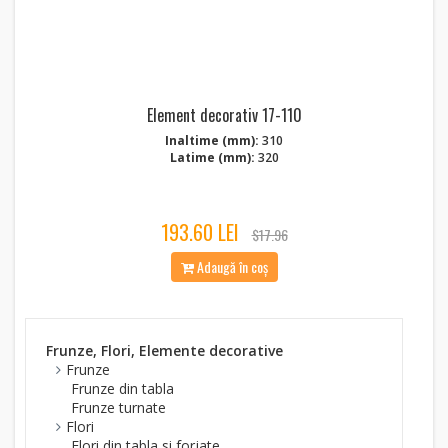
Element decorativ 17-110
Inaltime (mm):
310
Latime (mm):
320
193.60 LEI
$17.96
Adaugă în coș
Frunze, Flori, Elemente decorative
Frunze
Frunze din tabla
Frunze turnate
Flori
Flori din tabla si forjate