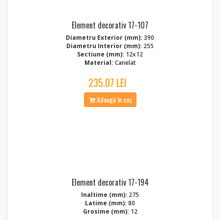
Element decorativ 17-107
Diametru Exterior (mm):
390
Diametru Interior (mm):
255
Sectiune (mm):
12x12
Material:
Canelat
235.07 LEI
Adaugă în coș
Element decorativ 17-194
Inaltime (mm):
275
Latime (mm):
80
Grosime (mm):
12