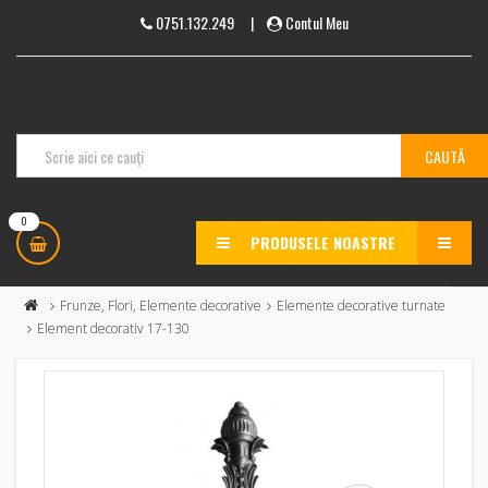
0751.132.249
|
Contul Meu
0
PRODUSELE NOASTRE
MENU
Frunze, Flori, Elemente decorative
Elemente decorative turnate
Element decorativ 17-130