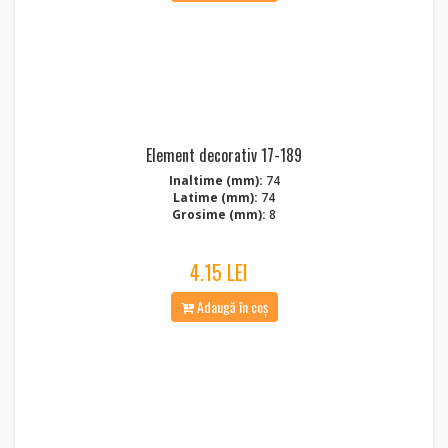
Element decorativ 17-189
Inaltime (mm):
74
Latime (mm):
74
Grosime (mm):
8
4.15 LEI
Adaugă în coș