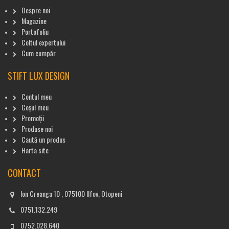
Despre noi
Magazine
Portofoliu
Coltul expertului
Cum cumpăr
STIFT LUX DESIGN
Contul meu
Coșul meu
Promoții
Produse noi
Caută un produs
Harta site
CONTACT
Ion Creanga 10 , 075100 Ilfov, Otopeni
0751.132.249
0752.028.640