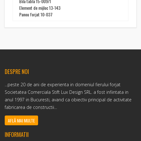
Bila tabla 15-009/1
Element de mijloc 13-143
Panou forjat 10-037
DESPRE NOI
...peste 20 de ani de experienta in domeniul fierului forjat
Societatea Comerciala Stift Lux Design SRL. a fost infiintata in
anul 1997 in Bucuresti, avand ca obiectiv principal de activitate
fabricarea de constructii...
AFLĂ MAI MULTE
INFORMATII