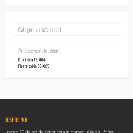
Categorii vizitate recent
Produse vizitate recent
Bila tabla 15-004
Floare tabla 05-005
DESPRE NOI
...peste 20 de ani de experienta in domeniul fierului forjat