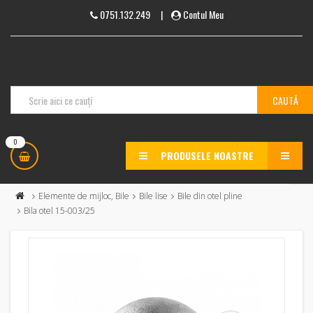
0751.132.249
|
Contul Meu
0
PRODUSELE NOASTRE
MENU
Elemente de mijloc, Bile
Bile lise
Bile din otel pline
Bila otel 15-003/25