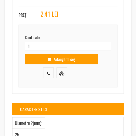
2.41
LEI
PREȚ:
Cantitate
Adaugă în coș
CARACTERISTICI
Diametru ?(mm):
25