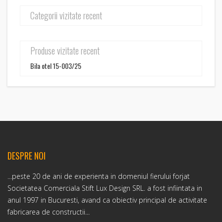
Categorii vizitate recent
Produse vizitate recent
Bila otel 15-003/25
DESPRE NOI
...peste 20 de ani de experienta in domeniul fierului forjat
Societatea Comerciala Stift Lux Design SRL. a fost infiintata in
anul 1997 in Bucuresti, avand ca obiectiv principal de activitate
fabricarea de constructii...