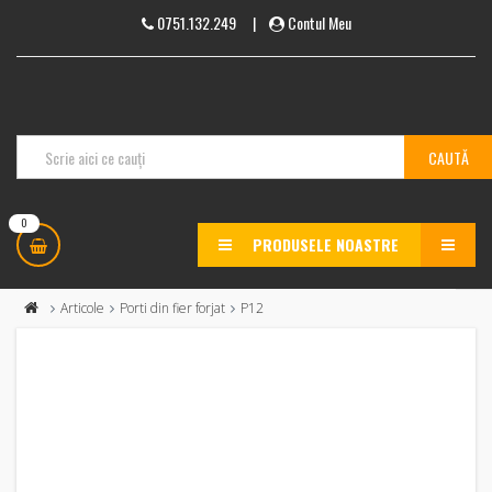
0751.132.249
|
Contul Meu
0
PRODUSELE NOASTRE
MENU
Articole
Porti din fier forjat
P12