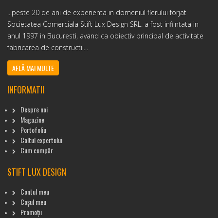
...peste 20 de ani de experienta in domeniul fierului forjat
Societatea Comerciala Stift Lux Design SRL. a fost infiintata in
anul 1997 in Bucuresti, avand ca obiectiv principal de activitate
fabricarea de constructii...
AFLĂ MAI MULTE
INFORMATII
Despre noi
Magazine
Portofoliu
Coltul expertului
Cum cumpăr
STIFT LUX DESIGN
Contul meu
Coșul meu
Promoții