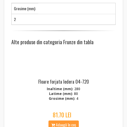
Grosime (mm):
2
Alte produse din categoria Frunze din tabla
Floare forjata Iedera 04-720
Inaltime (mm):
280
Latime (mm):
80
Grosime (mm):
4
81.70 LEI
Adaugă în coș