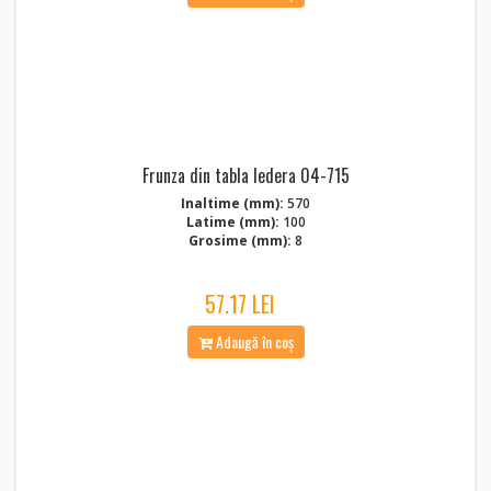
Frunza din tabla Iedera 04-715
Inaltime (mm):
570
Latime (mm):
100
Grosime (mm):
8
57.17 LEI
Adaugă în coș