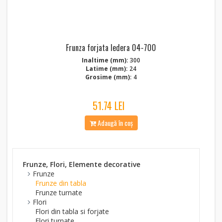
Frunza forjata Iedera 04-700
Inaltime (mm):
300
Latime (mm):
24
Grosime (mm):
4
51.74 LEI
Adaugă în coș
Frunze, Flori, Elemente decorative
Frunze
Frunze din tabla
Frunze turnate
Flori
Flori din tabla si forjate
Flori turnate