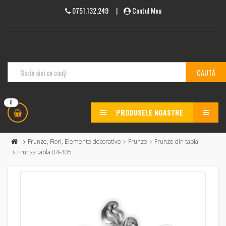
0751.132.249
|
Contul Meu
0
PRODUSELE NOASTRE
MENU
Frunze, Flori, Elemente decorative
Frunze
Frunze din tabla
Frunza tabla 04-405