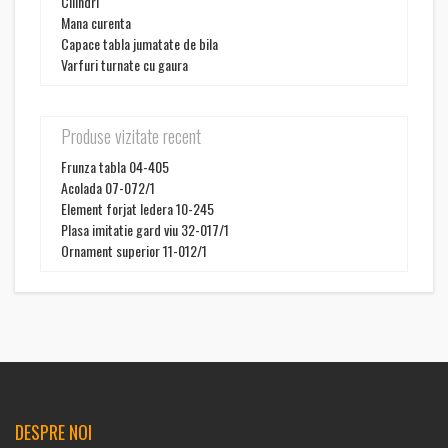
Cilindri
Mana curenta
Capace tabla jumatate de bila
Varfuri turnate cu gaura
Produse vizitate recent
Frunza tabla 04-405
Acolada 07-072/1
Element forjat Iedera 10-245
Plasa imitatie gard viu 32-017/1
Ornament superior 11-012/1
DESPRE NOI