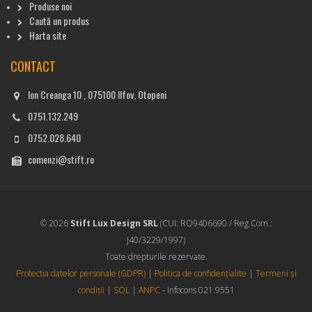
Produse noi
Caută un produs
Harta site
CONTACT
Ion Creanga 10 , 075100 Ilfov, Otopeni
0751.132.249
0752.028.640
comenzi@stift.ro
© 2026
Stift Lux Design SRL
(CUI: RO9406690 / Reg.Com.:
J40/3229/1997)
Toate drepturile rezervate.
Protectia datelor personale (GDPR)
|
Politica de confidențialite
|
Termeni și
condiții
|
SOL
|
ANPC
- Infocons 021.9551