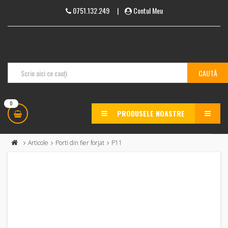
0751.132.249
|
Contul Meu
0
PRODUSELE NOASTRE
MENU
Articole
Porti din fier forjat
P11