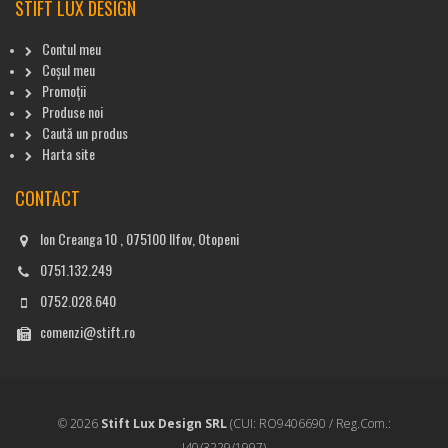
STIFT LUX DESIGN
Contul meu
Coșul meu
Promoții
Produse noi
Caută un produs
Harta site
CONTACT
Ion Creanga 10 , 075100 Ilfov, Otopeni
0751.132.249
0752.028.640
comenzi@stift.ro
© 2026
Stift Lux Design SRL
(CUI: RO9406690 / Reg.Com.:
J40/3229/1997)