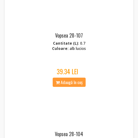
Vopsea 28-107
Cantitate (L):
0.7
Culoare:
alb lucios
39.34 LEI
Adaugă în coș
Vopsea 28-104