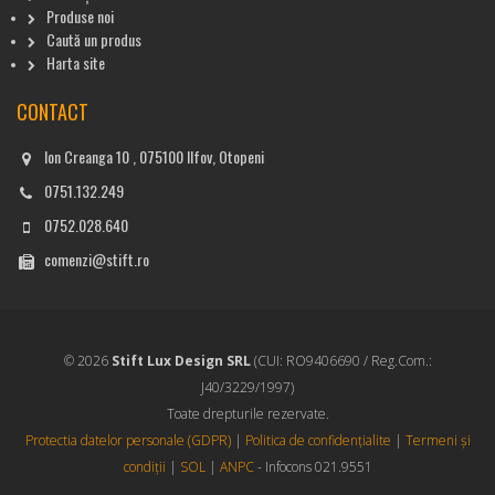
Produse noi
Caută un produs
Harta site
CONTACT
Ion Creanga 10 , 075100 Ilfov, Otopeni
0751.132.249
0752.028.640
comenzi@stift.ro
© 2026
Stift Lux Design SRL
(CUI: RO9406690 / Reg.Com.:
J40/3229/1997)
Toate drepturile rezervate.
Protectia datelor personale (GDPR)
|
Politica de confidențialite
|
Termeni și
condiții
|
SOL
|
ANPC
- Infocons 021.9551