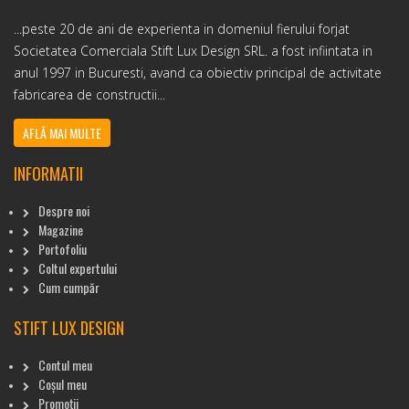
...peste 20 de ani de experienta in domeniul fierului forjat
Societatea Comerciala Stift Lux Design SRL. a fost infiintata in
anul 1997 in Bucuresti, avand ca obiectiv principal de activitate
fabricarea de constructii...
AFLĂ MAI MULTE
INFORMATII
Despre noi
Magazine
Portofoliu
Coltul expertului
Cum cumpăr
STIFT LUX DESIGN
Contul meu
Coșul meu
Promoții