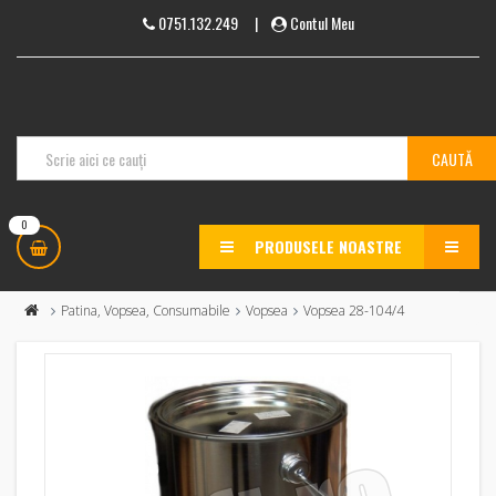
0751.132.249
|
Contul Meu
0
PRODUSELE NOASTRE
MENU
Patina, Vopsea, Consumabile
Vopsea
Vopsea 28-104/4