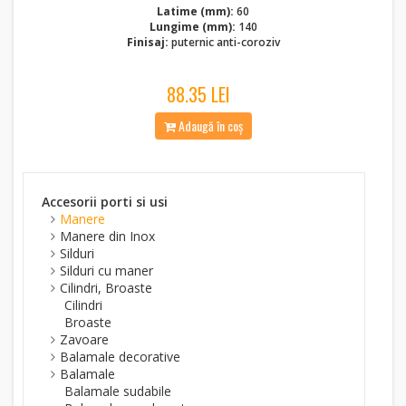
Latime (mm):
60
Lungime (mm):
140
Finisaj:
puternic anti-coroziv
88.35 LEI
Adaugă în coș
Accesorii porti si usi
Manere
Manere din Inox
Silduri
Silduri cu maner
Cilindri, Broaste
Cilindri
Broaste
Zavoare
Balamale decorative
Balamale
Balamale sudabile