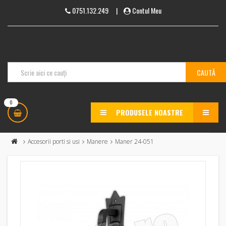
0751.132.249
|
Contul Meu
0
PRODUSELE NOASTRE
MENU
Accesorii porti si usi
Manere
Maner 24-051