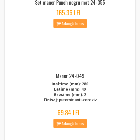
Set maner Punch negru mat 24-355
165.36 LEI
Adaugă în coș
Maner 24-049
Inaltime (mm):
280
Latime (mm):
40
Grosime (mm):
2
Finisaj:
puternic anti-coroziv
69.84 LEI
Adaugă în coș