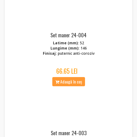
Set maner 24-004
Latime (mm):
52
Lungime (mm):
146
Finisaj:
puternic anti-coroziv
66.65 LEI
Adaugă în coș
Set maner 24-003