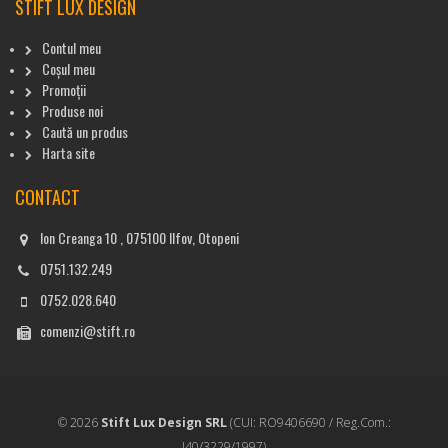
STIFT LUX DESIGN
Contul meu
Coșul meu
Promoții
Produse noi
Caută un produs
Harta site
CONTACT
Ion Creanga 10 , 075100 Ilfov, Otopeni
0751.132.249
0752.028.640
comenzi@stift.ro
© 2026
Stift Lux Design SRL
(CUI: RO9406690 / Reg.Com.:
J40/3229/1997)