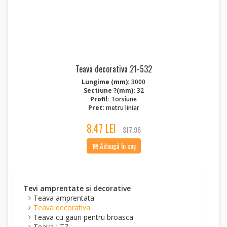
Teava decorativa 21-532
Lungime (mm):
3000
Sectiune ?(mm):
32
Profil:
Torsiune
Pret:
metru liniar
8.47 LEI
$17.96
Adaugă în coș
Tevi amprentate si decorative
Teava amprentata
Teava decorativa
Teava cu gauri pentru broasca
Teava LTZ