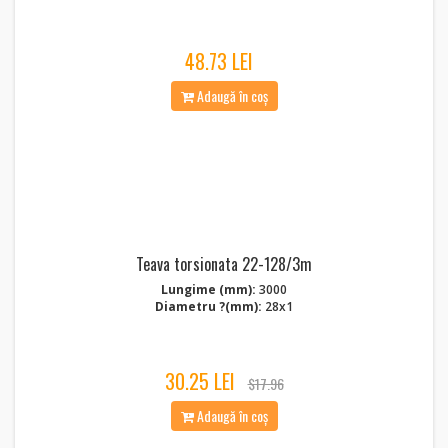
48.73 LEI
Adaugă în coș
Teava torsionata 22-128/3m
Lungime (mm):
3000
Diametru ?(mm):
28x1
30.25 LEI
$17.96
Adaugă în coș