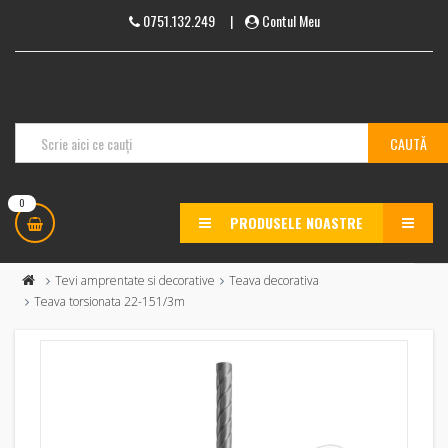
0751.132.249
|
Contul Meu
0
PRODUSELE NOASTRE
MENU
Tevi amprentate si decorative
Teava decorativa
Teava torsionata 22-151/3m