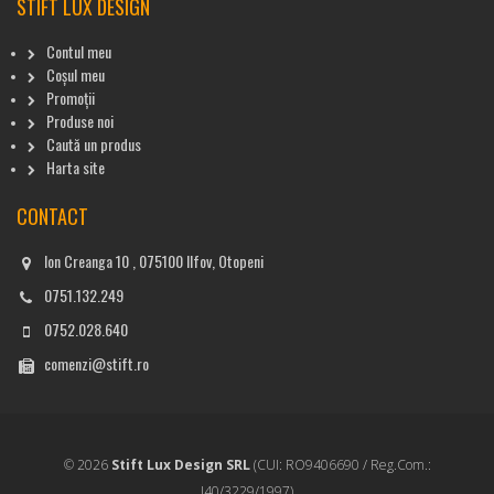
STIFT LUX DESIGN
Contul meu
Coșul meu
Promoții
Produse noi
Caută un produs
Harta site
CONTACT
Ion Creanga 10 , 075100 Ilfov, Otopeni
0751.132.249
0752.028.640
comenzi@stift.ro
© 2026
Stift Lux Design SRL
(CUI: RO9406690 / Reg.Com.:
J40/3229/1997)